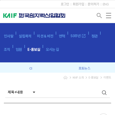
본문바로가기
로그인
회원가입
문의하기
ENG
search
open_in_new
50주년
인사말
설립목적
미션 & 비전
연혁
정관
조직
임원
E-홍보실
오시는 길
CI
포토뉴스
navigate_next
navigate_next
navigate_next
KAIF 소개
E-홍보실
이벤트
브로슈어
SNS
캐릭터
이벤트