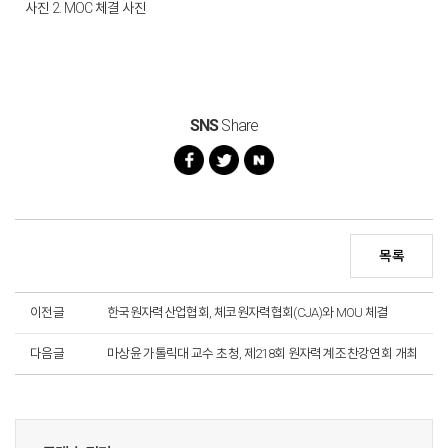
사진 2. MOC 체결 사진
SNS
Share
목록
이전글
한국원자력산업협회, 체코원자력협회(CJA)와 MOU 체결
다음글
마상윤 가톨릭대 교수 초청, 제218회 원자력계 조찬강연회 개최