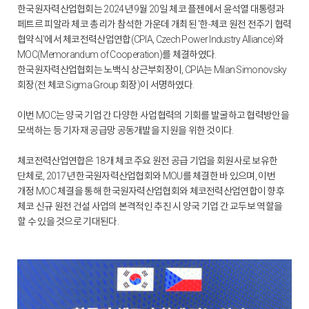
한국원자력산업협회는 2024년 9월 20일 체코 플젠에서 윤석열 대통령과
페트르 피알라 체코 총리가 참석한 가운데 개최된 '한-체코 원전 전주기 협력
협약식'에서 체코전력산업연합(CPIA, Czech Power Industry Alliance)와
MOC(Memorandum of Cooperation)를 체결하였다.
한국원자력산업협회는 노백식 상근부회장이, CPIA는 Milan Simonovsky
회장(전 체코 Sigma Group 회장)이 서명하였다.
이번 MOC는 양국 기업 간 다양한 사업협력의 기회를 발굴하고 협력방안을
모색하는 등 기자재 공급망 공동개발을 지원을 위한 것이다.
체코전력산업연합은 18개 체코 주요 원전 공급 기업을 회원사로 보유한
단체로, 2017년 한국원자력산업협회와 MOU를 체결한 바 있으며, 이번
개정 MOC 체결을 통해 한국원자력산업협회와 체코전력산업연합이 향후
체코 신규 원전 건설 사업의 본격적인 추진 시 양국 기업 간 교두보 역할을
할 수 있을 것으로 기대된다.
l