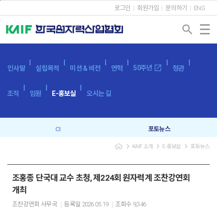
본문바로가기
로그인
회원가입
문의하기
ENG
search
open_in_new
50주년
인사말
설립목적
미션 & 비전
연혁
정관
조직
임원
E-홍보실
오시는 길
CI
포토뉴스
navigate_next
navigate_next
navigate_next
KAIF 소개
E-홍보실
포토뉴스
브로슈어
SNS
캐릭터
이벤트
조홍종 단국대 교수 초청, 제224회 원자력계 조찬강연회
개최
조찬강연회 사무국
등록일
2026.05.19
조회수
9,346