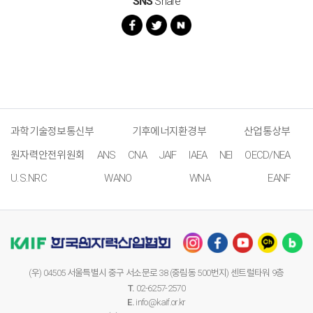
SNS
Share
과학기술정보통신부
기후에너지환경부
산업통상부
원자력안전위원회
ANS
CNA
JAIF
IAEA
NEI
OECD/NEA
U.S.NRC
WANO
WNA
EANF
(우) 04505 서울특별시 중구 서소문로 38 (중림동 500번지) 센트럴타워 9층
T.
02-6257-2570
E.
info@kaif.or.kr