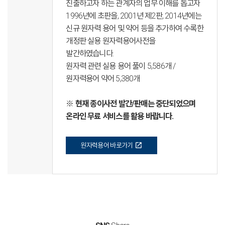
진출하고자 하는 관계자의 업무 이해를 돕고자
1996년에 초판을, 2001년 제2판, 2014년에는
신규 원자력 용어 및 약어 등을 추가하여 수록한
개정판 실용 원자력용어사전을
발간하였습니다.
원자력 관련 실용 용어 풀이 5,586개 /
원자력용어 약어 5,380개
※ 현재 종이사전 발간/판매는 중단되었으며
온라인 무료 서비스를 활용 바랍니다.
open_in_new
원자력용어 바로가기