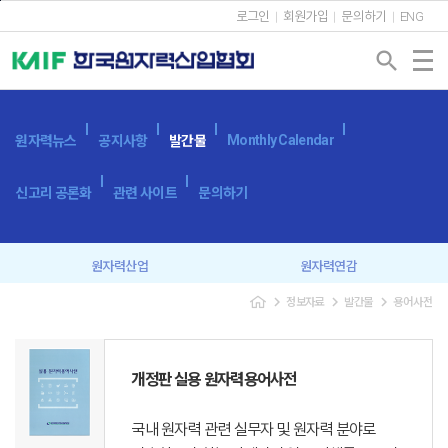
본문바로가기
로그인
회원가입
문의하기
ENG
search
Monthly Calendar
원자력뉴스
공지사항
발간물
신고리 공론화
관련 사이트
문의하기
원자력산업
원자력연감
navigate_next
navigate_next
navigate_next
정보자료
발간물
용어사전
원자력산업실태조사
세계 원자력발전 현황과 동향
용어사전
원자력발전시스템
개정판 실용 원자력용어사전
광고 신청
국내 원자력 관련 실무자 및 원자력 분야로