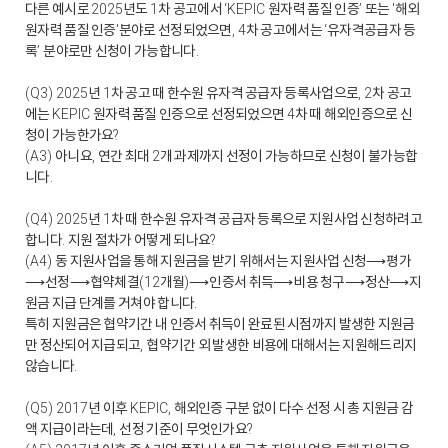
다른 예시로
년도
차 공고에서
원자력 품질 인증
또는
해외
2025
1
‘KEPIC
’
'
원자력 품질 인증
분야로 선정되었으면
차 공고에서는
유자격공급자 등
'
, 4
‘
록
분야로만 신청이 가능합니다
’
.
년
차 공고 때 한수원 유자격 공급자 등록사업으로
차 공고
(Q3) 2025
1
, 2
에는
원자력 품질 인증으로 선정되었으면
차 때 해외인증으로 신
KEPIC
4
청이 가능한가요
?
아니요
연간 최대
개 과제까지 선정이 가능하므로 신청이 불가능합
(A3)
,
2
니다
.
년
차 때 한수원 유자격 공급자 등록으로 지원사업 신청하려고
(Q4) 2025
1
합니다
지원 절차가 어떻게 되나요
.
?
동 지원사업을 통해 지원금을 받기 위해서는 지원사업 신청
⟶
평가
(A4)
⟶
선정
⟶
협약체결
개월
⟶
인증서 취득
⟶
비용 청구
⟶
정산
⟶
지
(12
)
원금 지급 단계를 거쳐야 합니다
.
특히 지원금은 협약기간 내 인증서 취득이 완료된 시점까지 발생한 지원금
만 정산되어 지급되고
협약기간 외 발생한 비용에 대해서는 지원해드리지
,
않습니다
.
년 이후
해외인증 구분 없이 다수 선정 시 총 지원금 감
(Q5) 2017
KEPIC,
액 지급이라는데
선정 기준이 무엇인가요
,
?