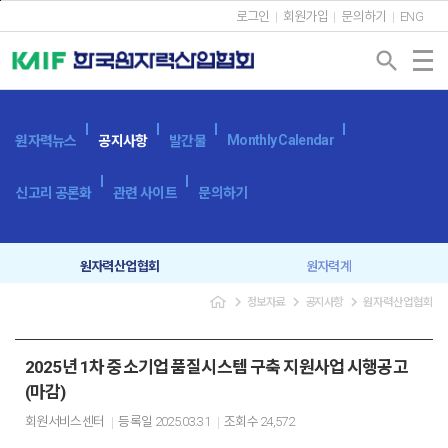
본문바로가기
로그인
회원가입
문의하기
ENG
search
Monthly Calendar
원자력뉴스
공지사항
발간물
신고리 공론화
관련 사이트
문의하기
원자력산업협회
원자력계
navigate_next
navigate_next
navigate_next
정보자료
공지사항
원자력산업협회
입찰공고
보도자료
2025년 1차 중소기업 품질시스템 구축 지원사업 시행공고
(마감)
회원서비스센터
등록일
2025.03.31
조회수
24,572