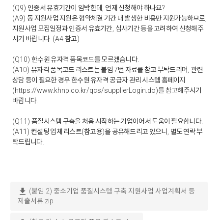
인증서 유효기간이 임박한데
언제 신청해야 하나요
(Q9)
,
?
동 지원사업 지원은 협약체결 기간 내 발생한 비용만 지원가능하므로
(A9)
,
지원사업 모집일정과 인증서 유효기간
심사기간 등을 고려하여 신청해주
,
시기 바랍니다
참고
. (A4
)
한수원 유자격 품목코드를 모르겠습니다
(Q10)
.
유자격 품목코드 리스트는 붙임
번 자료를 참고 부탁드리며
관련
(A10)
7
,
상담 등이 필요한 경우 한수원 유자격 공급자 관리 시스템 홈페이지
를 참고해주시기
(https://www.khnp.co.kr/qcs/supplierLogin.do)
바랍니다
.
품질시스템 구축을 처음 시작하는 기업이어서 도움이 필요합니다
(Q11)
.
컨설팅 업체 리스트
참고용
을 공유해드리고 있으니
별도 연락 부
(A11)
(
)
,
탁드립니다
.
download
(붙임 2) 중소기업 품질시스템 구축 지원사업 사업계획서 등
제출서류.zip