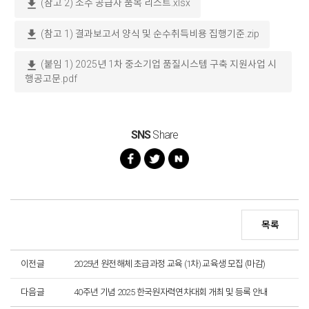
download
(참고 2) 소수 공급자 품목 리스트.xlsx
download
(참고 1) 결과보고서 양식 및 순수취득비용 집행기준.zip
download
(붙임 1) 2025년 1차 중소기업 품질시스템 구축 지원사업 시
행공고문.pdf
SNS
Share
목록
이전글
2025년 원전해체 초급과정 교육 (1차) 교육생 모집 (마감)
다음글
40주년 기념 2025 한국원자력연차대회 개최 및 등록 안내