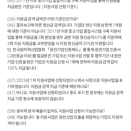
년 이후 중소기업 품질시스템 구축 지원사업을 통해 지원금을
(A5) 2017
지급받은 기준입니다
지원사업 선정 기준
. (
X)
지원금 감액 금액은 어떤 기준인건가요
(Q6)
?
결과보고에 따른 정산금 감액입니다
기업당 연간 지원 상한액
억원
(A6)
.
1
에 대한 기준이 아닙니다
년 이후 중소기업 품질시스템 구축 지원사
. 2017
업을 통해 지원금을
회 받았을 경우 금번 지원 정산금의
를 지원하며
2
60%
,
회 이상 지원금을 교부받았을 시 지원 정산금의
만 지원합니다
3
30%
.
단
한국원자력산업협회
「
원전기업인증제도
」
를 통해 원전기업 인증서
,
그린등급 이상
를 발급받은 기업 또는 지원사업 선발 후 협약기간 내 원전
(
)
기업 인증을 받은 기업은 지원금 신청 시
회에 한하여 지원금 감액 없이
1
지급됩니다
100%
.
년
차 지원사업에 선정되었으나 회사 사정으로 지원사업을 포
(Q7) 2023
1
기하였습니다
지원금 감액 지급 기준에 해당하나요
.
?
아니요
지원사업에 선정되었으나 중도 포기 한 경우에는 지원금 감액
(A7)
,
지급 기준 횟수에 포함되지 않습니다
.
원자력 분야 매출이 없어도 지원사업 신청이 가능한가요
(Q8)
?
가능합니다
동 지원사업은 원전산업 진출을 희망하는 기업도 지원자
(A8)
.
격이 됩니다
.