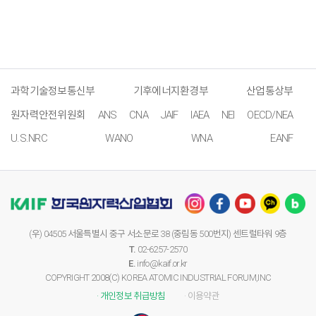
과학기술정보통신부
기후에너지환경부
산업통상부
원자력안전위원회
ANS
CNA
JAIF
IAEA
NEI
OECD/NEA
U.S.NRC
WANO
WNA
EANF
(우) 04505 서울특별시 중구 서소문로 38 (중림동 500번지) 센트럴타워 9층
T.
02-6257-2570
E.
info@kaif.or.kr
COPYRIGHT 2008(C) KOREA ATOMIC INDUSTRIAL FORUM,INC
· 개인정보 취급방침
· 이용약관