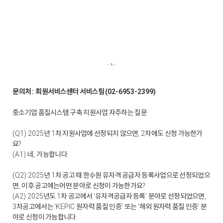
문의처
회원서비스센터 서비스팀
:
(02-6953-2399)
중소기업 품질시스템 구축 지원사업 자주하는 질문
년
차 지원사업에 선정되지 않으면
차에도 신청 가능한가
(Q1) 2025
1
, 2
요
?
네
가능합니다
(A1)
,
.
년
차 공고 때 한수원 유자격 공급자 등록사업으로 선정되었으
(Q2) 2025
1
면
이후 공고에는어떤 분야로 신청이 가능한가요
,
?
년도
차 공고에서
유자격공급자 등록
분야로 선정되었으면
(A2) 2025
1
‘
’
,
차공고에서는
원자력 품질 인증
또는
해외 원자력 품질 인증
분
3
‘KEPIC
’
‘
’
야로 신청이 가능합니다
.