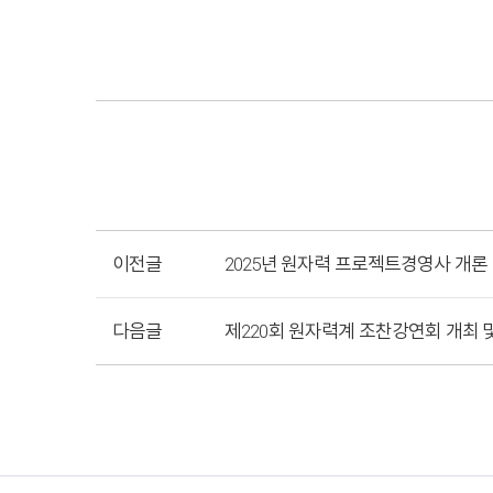
이전글
2025년 원자력 프로젝트경영사 개론 
다음글
제220회 원자력계 조찬강연회 개최 및 참가