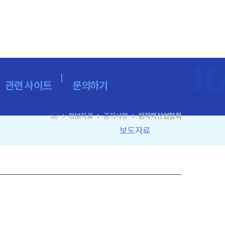
관련 사이트
문의하기
navigate_next
navigate_next
navigate_next
정보자료
공지사항
원자력산업협회
보도자료