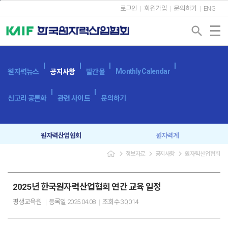
본문바로가기
로그인
회원가입
문의하기
ENG
search
Monthly Calendar
원자력뉴스
공지사항
발간물
신고리 공론화
관련 사이트
문의하기
원자력산업협회
원자력계
navigate_next
navigate_next
navigate_next
정보자료
공지사항
원자력산업협회
입찰공고
보도자료
2025년 한국원자력산업협회 연간 교육 일정
평생교육원
등록일
2025.04.08
조회수
30,014