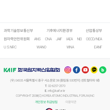
과학기술정보통신부
기후에너지환경부
산업통상부
원자력안전위원회
ANS
CNA
JAIF
IAEA
NEI
OECD/NEA
U.S.NRC
WANO
WNA
EANF
(우) 04505 서울특별시 중구 서소문로 38 (중림동 500번지) 센트럴타워 9층
T.
02-6257-2570
E.
info@kaif.or.kr
COPYRIGHT 2008(C) KOREA ATOMIC INDUSTRIAL FORUM,INC
· 개인정보 취급방침
· 이용약관