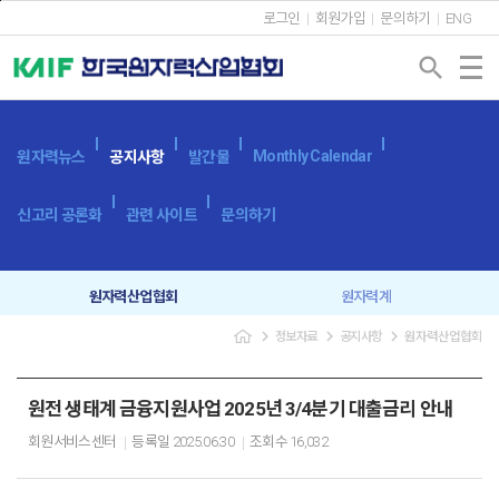
본문바로가기
로그인
회원가입
문의하기
ENG
search
Monthly Calendar
원자력뉴스
공지사항
발간물
신고리 공론화
관련 사이트
문의하기
원자력산업협회
원자력계
navigate_next
navigate_next
navigate_next
정보자료
공지사항
원자력산업협회
입찰공고
보도자료
원전 생태계 금융지원사업 2025년 3/4분기 대출금리 안내
회원서비스센터
등록일
2025.06.30
조회수
16,032