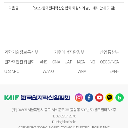
다음글
「2025 한국원자력산업협회 회원사의 날」개최 안내 (마감)
과학기술정보통신부
기후에너지환경부
산업통상부
원자력안전위원회
ANS
CNA
JAIF
IAEA
NEI
OECD/NEA
U.S.NRC
WANO
WNA
EANF
(우) 04505 서울특별시 중구 서소문로 38 (중림동 500번지) 센트럴타워 9층
T.
02-6257-2570
E.
info@kaif.or.kr
COPYRIGHT 2008(C) KOREA ATOMIC INDUSTRIAL FORUM,INC