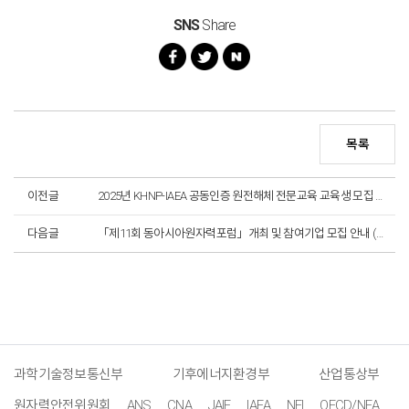
SNS
Share
목록
이전글
2025년 KHNP-IAEA 공동인증 원전해체 전문교육 교육생 모집 (~10. 21. 까지 / 마감)
다음글
「제11회 동아시아원자력포럼」개최 및 참여기업 모집 안내 (~10.2.)
과학기술정보통신부
기후에너지환경부
산업통상부
원자력안전위원회
ANS
CNA
JAIF
IAEA
NEI
OECD/NEA