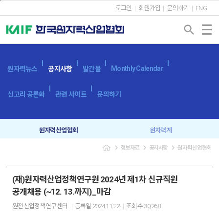
본문바로가기
로그인
회원가입
문의하기
ENG
search
Monthly Calendar
원자력뉴스
공지사항
발간물
신고리 공론화
관련 사이트
문의하기
원자력산업협회
원자력계
navigate_next
navigate_next
navigate_next
정보자료
공지사항
원자력산업협회
입찰공고
보도자료
(재)원자력산업정책연구원 2024년 제1차 신규직원
공개채용 (~12. 13.까지)_마감
원전산업정책연구센터
등록일
2024.11.22
조회수
30,268