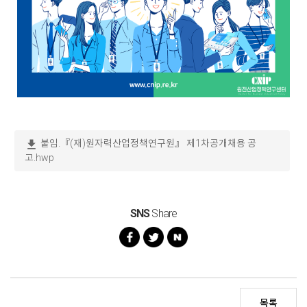
download
붙임.『(재)원자력산업정책연구원』 제1차공개채용 공
고.hwp
SNS
Share
목록