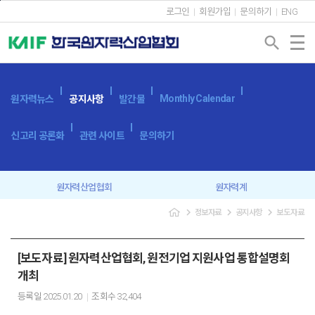
본문바로가기
로그인
회원가입
문의하기
ENG
search
Monthly Calendar
원자력뉴스
공지사항
발간물
신고리 공론화
관련 사이트
문의하기
원자력산업협회
원자력계
navigate_next
navigate_next
navigate_next
정보자료
공지사항
보도자료
입찰공고
보도자료
[보도자료] 원자력산업협회, 원전기업 지원사업 통합설명회
개최
등록일
2025.01.20
조회수
32,404