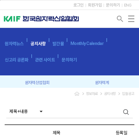
본문바로가기
로그인
회원가입
문의하기
ENG
search
Monthly Calendar
원자력뉴스
공지사항
발간물
신고리 공론화
관련 사이트
문의하기
원자력산업협회
원자력계
navigate_next
navigate_next
navigate_next
정보자료
공지사항
입찰공고
입찰공고
보도자료
제목
등록일