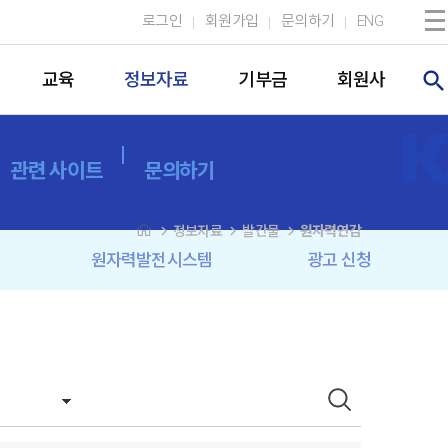
로그인
회원가입
문의하기
ENG
search
교육
정보자료
기부금
회원사
관련 사이트
문의하기
navigate_next
navigate_next
navigate_next
정보자료
발간물
원자력연감
원자력발전시스템
광고 신청