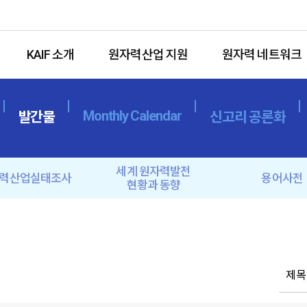
KAIF 소개
원자력산업 지원
원자력 네트워크
Monthly Calendar
발간물
신고리 공론화
세계 원자력발전
력산업실태조사
용어사전
현황과 동향