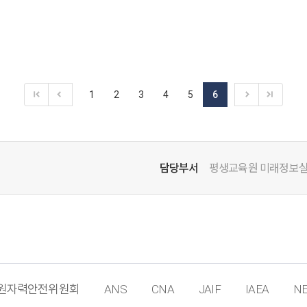
1
2
3
4
5
6
담당부서
평생교육원 미래정보
원자력안전위원회
ANS
CNA
JAIF
IAEA
NE