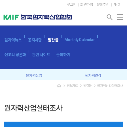
본문바로가기
로그인
회원가입
문의하기
ENG
search
Monthly Calendar
원자력뉴스
공지사항
발간물
신고리 공론화
관련 사이트
문의하기
원자력산업
원자력연감
navigate_next
navigate_next
navigate_next
정보자료
발간물
원자력산업실태조사
원자력산업실태조사
세계 원자력발전 현황과 동향
용어사전
원자력발전시스템
원자력산업실태조사
광고 신청