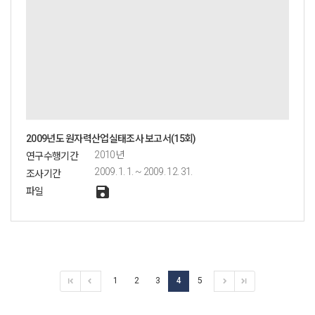
2009년도 원자력산업실태조사 보고서(15회)
2010년
연구수행기간
2009. 1. 1. ~ 2009. 12. 31.
조사기간
save
파일
1
2
3
4
5