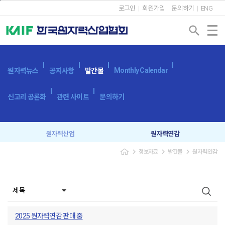
본문바로가기
로그인
회원가입
문의하기
ENG
search
Monthly Calendar
원자력뉴스
공지사항
발간물
신고리 공론화
관련 사이트
문의하기
원자력산업
원자력연감
navigate_next
navigate_next
navigate_next
정보자료
발간물
원자력연감
원자력산업실태조사
세계 원자력발전 현황과 동향
용어사전
원자력발전시스템
광고 신청
2025 원자력연감 판매 중