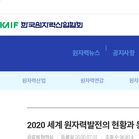
본문바로가기
원자력뉴스
공지사항
원자력산업
원자력연감
원자
2020 세계 원자력발전의 현황과
글로벌협력실
등록일
2020.07.01
조회수
96,814