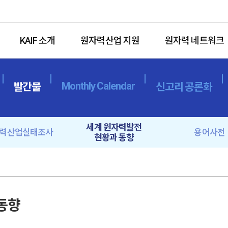
KAIF 소개
원자력산업 지원
원자력 네트워크
Monthly Calendar
발간물
신고리 공론화
세계 원자력발전
력산업실태조사
용어사전
현황과 동향
 동향