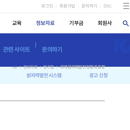
로그인
회원가입
문의하기
ENG
search
교육
정보자료
기부금
회원사
관련 사이트
문의하기
navigate_next
navigate_next
navigate_next
정보자료
발간물
세계 원자력발전 현황과 동향
원자력발전시스템
광고 신청