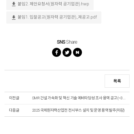
download
붙임2. 제안요청서(원자력 공기업관).hwp
download
붙임1. 입찰공고(원자력 공기업관)_재공고.pdf
SNS
Share
목록
이전글
SMR 건설 가속화 및 혁신 기술 예비타당성 조사 용역 공고(~3. 19.)
다음글
2025 국제원자력산업전 전시부스 설치 및 운영 용역 발주(마감)