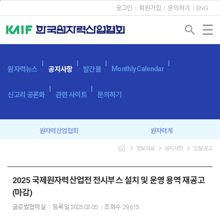
본문바로가기
로그인
회원가입
문의하기
ENG
search
Monthly Calendar
원자력뉴스
공지사항
발간물
신고리 공론화
관련 사이트
문의하기
원자력산업협회
원자력계
navigate_next
navigate_next
navigate_next
정보자료
공지사항
입찰공고
입찰공고
보도자료
2025 국제원자력산업전 전시부스 설치 및 운영 용역 재공고
(마감)
글로벌협력실
등록일
2025.03.05
조회수
29,615