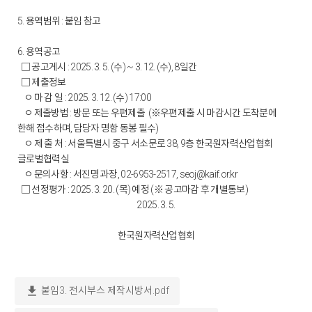
5. 용역범위 : 붙임 참고
6. 용역공고
□ 공고게시 : 2025. 3. 5. (수) ~ 3. 12. (수), 8일간
□ 제출정보
ㅇ 마 감 일 : 2025. 3. 12. (수) 17:00
ㅇ 제출방법 : 방문 또는 우편제출 (※우편제출 시 마감시간 도착분에
한해 접수하며, 담당자 명함 동봉 필수)
ㅇ 제 출 처 : 서울특별시 중구 서소문로 38, 9층 한국원자력산업협회
글로벌협력실
ㅇ 문의사항 : 서진명 과장, 02-6953-2517, seoj@kaif.or.kr
□ 선정평가 : 2025. 3. 20. (목) 예정 (※ 공고마감 후 개별통보)
2025. 3. 5.
한국원자력산업협회
download
붙임3. 전시부스 제작시방서.pdf