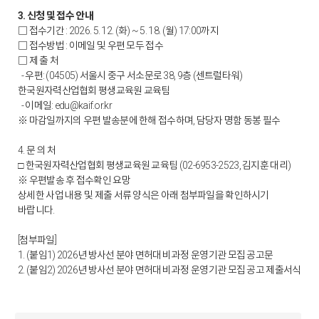
3. 신청 및 접수 안내
□ 접수기간 : 2026. 5. 12. (화) ~ 5. 18. (월) 17:00까지
□ 접수방법 : 이메일 및 우편 모두 접수
□ 제 출 처
- 우편: (04505) 서울시 중구 서소문로 38, 9층 (센트럴타워)
한국원자력산업협회 평생교육원 교육팀
- 이메일: edu@kaif.or.kr
※ 마감일까지의 우편 발송분에 한해 접수하며, 담당자 명함 동봉 필수
4. 문 의 처
한국원자력산업협회 평생교육원 교육팀 (02-6953-2523, 김지훈 대리)
□
※ 우편발송 후 접수확인 요망
상세한 사업 내용 및 제출 서류 양식은 아래 첨부파일을 확인하시기
바랍니다.
[첨부파일]
1. (붙임1) 2026년 방사선 분야 면허대비 과정 운영기관 모집 공고문
2. (붙임2) 2026년 방사선 분야 면허대비 과정 운영기관 모집 공고 제출서식