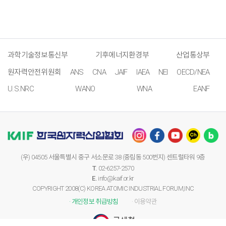
과학기술정보통신부
기후에너지환경부
산업통상부
원자력안전위원회
ANS
CNA
JAIF
IAEA
NEI
OECD/NEA
U.S.NRC
WANO
WNA
EANF
(우) 04505 서울특별시 중구 서소문로 38 (중림동 500번지) 센트럴타워 9층
T.
02-6257-2570
E.
info@kaif.or.kr
COPYRIGHT 2008(C) KOREA ATOMIC INDUSTRIAL FORUM,INC
· 개인정보 취급방침
· 이용약관