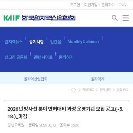
본문바로가기
로그인
회원가입
문의하기
ENG
search
Monthly Calendar
원자력뉴스
공지사항
발간물
신고리 공론화
관련 사이트
문의하기
원자력산업협회
원자력계
navigate_next
navigate_next
navigate_next
정보자료
공지사항
입찰공고
입찰공고
보도자료
2026년 방사선 분야 면허대비 과정 운영기관 모집 공고(~5.
18.)_마감
평생교육원
등록일
2026.05.12
조회수
6,206