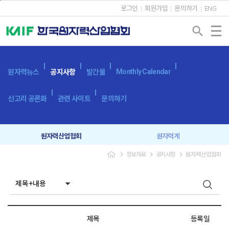
본문바로가기
로그인
회원가입
문의하기
ENG
search
Monthly Calendar
원자력뉴스
공지사항
발간물
신고리 공론화
관련 사이트
문의하기
원자력산업협회
원자력계
navigate_next
navigate_next
navigate_next
정보자료
공지사항
원자력산업협회
입찰공고
보도자료
제목
등록일