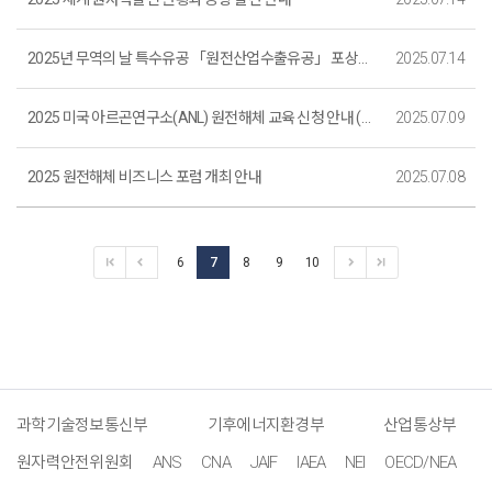
2025년 무역의 날 특수유공 「원전산업수출유공」 포상모집 공고(마감)
2025.07.14
2025 미국 아르곤연구소(ANL) 원전해체 교육 신청 안내 (마감)
2025.07.09
2025 원전해체 비즈니스 포럼 개최 안내
2025.07.08
6
7
8
9
10
과학기술정보통신부
기후에너지환경부
산업통상부
원자력안전위원회
ANS
CNA
JAIF
IAEA
NEI
OECD/NEA