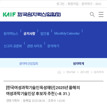
본문바로가기
로그인
회원가입
문의하기
ENG
search
Monthly Calendar
원자력뉴스
공지사항
발간물
신고리 공론화
관련 사이트
문의하기
원자력산업협회
원자력계
navigate_next
navigate_next
navigate_next
정보자료
공지사항
원자력계
입찰공고
보도자료
[한국여성과학기술인육성재단] 2025년 올해의
여성과학기술인상 후보자 추천 (~8. 31.)
경영기획처
등록일
2025.08.04
조회수
14,545