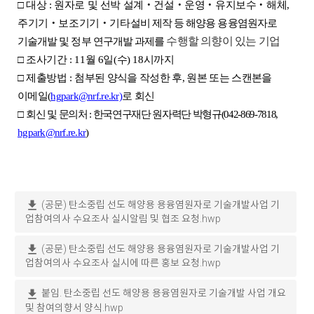
□ 대상 : 원자로 및 선박 설계
‧
건설
‧
운영
‧
유지보수
‧
해체,
주기기
‧
보조기기
‧
기타
설비 제작 등 해양용 용융염원자로
수행할 의향이 있는 기업
기술개발 및 정부 연구개발 과제를
□ 조사기간 : 11월 6일(수) 18시까지
□ 제출방법 :
첨부된 양식을 작성한 후, 원본 또는 스캔본을
이메일(
hgpark@nrf.re.kr)
로 회신
□
회신 및 문의처 : 한국연구재단 원자력단 박형규(042-869-7818,
hgpark@nrf.re.kr
)
download
(공문) 탄소중립 선도 해양용 용융염원자로 기술개발사업 기
업참여의사 수요조사 실시알림 및 협조 요청.hwp
download
(공문) 탄소중립 선도 해양용 용융염원자로 기술개발사업 기
업참여의사 수요조사 실시에 따른 홍보 요청.hwp
download
붙임. 탄소중립 선도 해양용 용융염원자로 기술개발 사업 개요
및 참여의향서 양식.hwp