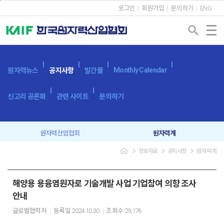
본문바로가기
로그인
회원가입
문의하기
ENG
search
Monthly Calendar
원자력뉴스
공지사항
발간물
신고리 공론화
관련 사이트
문의하기
원자력산업협회
원자력계
navigate_next
navigate_next
navigate_next
정보자료
공지사항
원자력계
입찰공고
보도자료
해양용 용융염원자로 기술개발 사업 기업참여 의향 조사
안내
글로벌협력처
등록일
2024.10.30
조회수
29,176