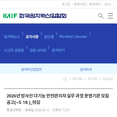
본문바로가기
로그인
회원가입
문의하기
ENG
search
Monthly Calendar
원자력뉴스
공지사항
발간물
신고리 공론화
관련 사이트
문의하기
원자력산업협회
원자력계
navigate_next
navigate_next
navigate_next
정보자료
공지사항
입찰공고
입찰공고
보도자료
2026년 방사선 다기능 안전관리자 실무 과정 운영기관 모집
공고(~5. 18.)_마감
평생교육원
등록일
2026.05.12
조회수
7,210