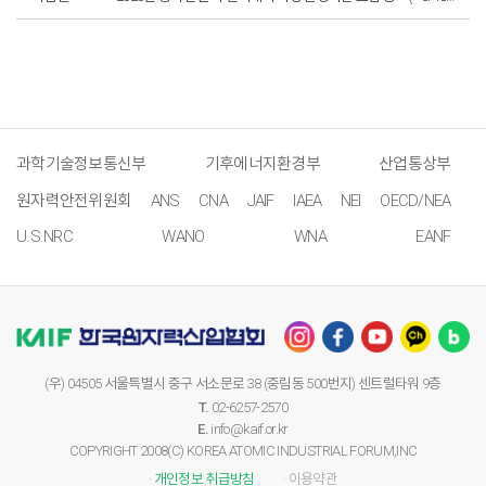
과학기술정보통신부
기후에너지환경부
산업통상부
원자력안전위원회
ANS
CNA
JAIF
IAEA
NEI
OECD/NEA
U.S.NRC
WANO
WNA
EANF
(우) 04505 서울특별시 중구 서소문로 38 (중림동 500번지) 센트럴타워 9층
T.
02-6257-2570
E.
info@kaif.or.kr
COPYRIGHT 2008(C) KOREA ATOMIC INDUSTRIAL FORUM,INC
· 개인정보 취급방침
· 이용약관