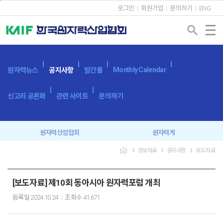
본문바로가기
로그인
회원가입
문의하기
ENG
search
Monthly Calendar
원자력뉴스
공지사항
발간물
신고리 공론화
관련 사이트
문의하기
원자력산업협회
원자력계
navigate_next
navigate_next
navigate_next
정보자료
공지사항
보도자료
입찰공고
보도자료
[보도자료] 제10회 동아시아 원자력포럼 개최
등록일
2024.10.24
조회수
41,671