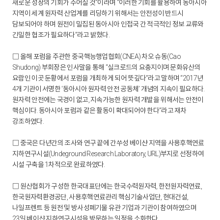
새로운 성장의 기회가 주어질 것”이라며 “이러한 기회를 활용하여 동아시아
지역이 세계 원자력 산업계를 리딩하기 위해서는 안전성이 반드시
담보되어야 하며 원전이 밀집된 동아시아 인접국 간 적극적인 정보 교류와
긴밀한 협조가 필요하다”라고 밝혔다.
□ 올해 포럼을 주관한 중국핵능행업협회(CNEA) 차오 슈동(Cao
Shudong) 부회장은 인사말을 통해 “실크로드의 요충지이며 문화유산의
요람인 이곳 둔황에서 포럼을 개최하게 되어 뜻깊다”라고 말하며 “2017년
4개 기관이 서명한 ‘동아시아 원자력 안전 공동체’ 개념의 지속이 필요하다.
원자력 안전에는 국경이 없고, 지속가능한 원자력 개발을 위해서는 안전이
핵심이다. 동아시아 포럼과 같은 활동이 확대되어야 한다”라고 재차
강조하였다.
□ 중국은 다년간의 조사와 연구 끝에 간쑤성 베이샨 지역을 사용후핵연료
지하연구시설(Undeground Research Laboratory, URL)부지로 선정하여
시설 구축을 1차적으로 완료하였다.
□ 원산협회가 구성한 한국대표단에는 한국수력원자력, 한전원자력연료,
한국원자력환경공단, 사용후핵연료관리 핵심기술사업단, 현대건설,
나일프렌트 등 원전 및 방사성폐기물 유관 기업과 기관이 참여하였으며
23일 베이샨 지하연구시설을 방문하는 일정을 소화한다.