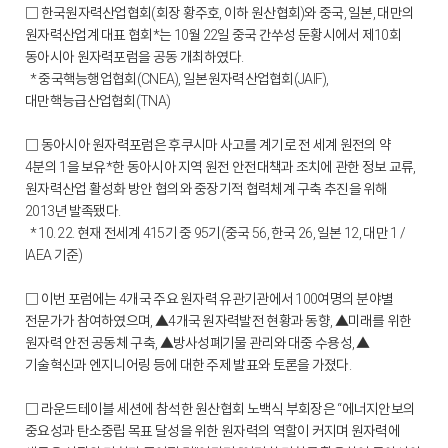
□ 한국원자력산업협회(회장 황주호, 이하 원산협회)와 중국, 일본, 대만의
원자력산업계 대표 협회*는 10월 22일 중국 간쑤성 둔황시에서 제10회
동아시아 원자력포럼을 공동 개최하였다.
* 중국핵능행업협회(CNEA), 일본원자력산업협회(JAIF),
대만핵능급산업협회(TNA)
□ 동아시아 원자력포럼은 후쿠시마 사고를 계기로 전 세계 원전의 약
4분의 1을 보유*한 동아시아 지역 원전 안전대책과 조치에 관한 정보 교류,
원자력산업 활성화 방안 협의와 중장기적 협력체계 구축 추진을 위해
2013년 발족됐다.
* 10. 22. 현재 전세계 415기 중 95기(중국 56, 한국 26, 일본 12, 대만 1 /
IAEA 기준)
□ 이번 포럼에는 4개국 주요 원자력 유관기관에서 100여명의 분야별
전문가가 참여하였으며, ▲4개국 원자력발전 현황과 동향, ▲미래를 위한
원자력 안전 공동체 구축, ▲방사성폐기물 관리와 대중 수용성, ▲
기술혁신과 엔지니어링 등에 대한 주제 발표와 토론을 가졌다.
□ 라운드테이블 세션에 참석한 원산협회 노백식 부회장은 “에너지안보의
중요성과 탄소중립 목표 달성을 위한 원자력의 역할이 커지며 원자력에