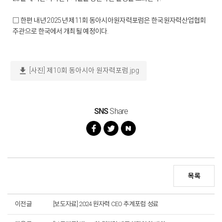
□ 한편 내년 2025년 제11회 동아시아원자력포럼은 한국원자력산업협회
주관으로 한국에서 개최될 예정이다.
download
[사진] 제10회 동아시아 원자력포럼.jpg
SNS
Share
목록
이전글
[보도자료] 2024 원자력 CEO 추계포럼 성료