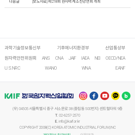
다음글
[보도자료] 제218회 원자력계 조찬강연회 개최
과학기술정보통신부
기후에너지환경부
산업통상부
원자력안전위원회
ANS
CNA
JAIF
IAEA
NEI
OECD/NEA
U.S.NRC
WANO
WNA
EANF
(우) 04505 서울특별시 중구 서소문로 38 (중림동 500번지) 센트럴타워 9층
T.
02-6257-2570
E.
info@kaif.or.kr
COPYRIGHT 2008(C) KOREA ATOMIC INDUSTRIAL FORUM,INC