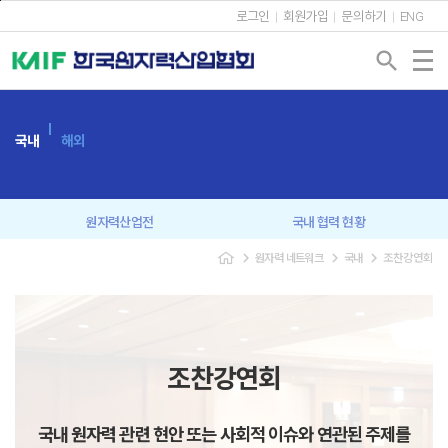
본문바로가기
로그인
회원가입
문의하기
ENG
search
국내
해외
원자력산업전
국내 협력 현황
navigate_next
navigate_next
navigate_next
원자력 네트워크
국내
조찬강연회
회원사 간담회
원자력협의회
신년인사회
조찬강연회
원자력 CEO 포럼
원자력 커뮤니케이션
조찬강연회
미래세대 교육
국내 원자력 관련 현안 또는 사회적 이슈와 연관된 주제를