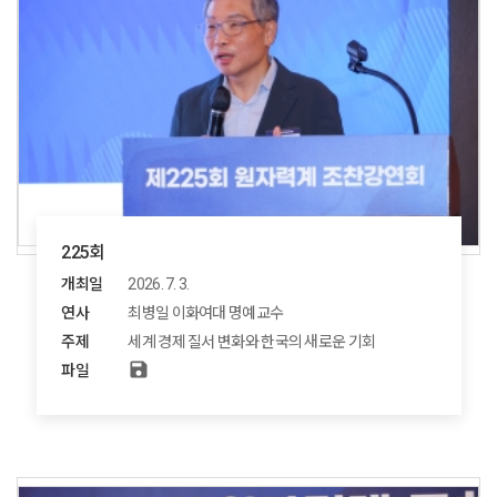
225회
개최일
2026. 7. 3.
연사
최병일 이화여대 명예교수
주제
세계 경제 질서 변화와 한국의 새로운 기회
save
파일