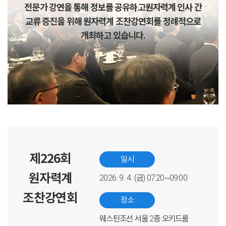
전문가 강연을 통해 정보를 공유하고
원자력계 인사 간
교류 증진을 위해 원자력계 조찬강연회를 정례적으로
개최하고 있습니다.
제226회
일시
원자력계
2026. 9. 4. (금) 07:20~09:00
조찬강연회
장소
웨스틴조선 서울 2층 오키드룸