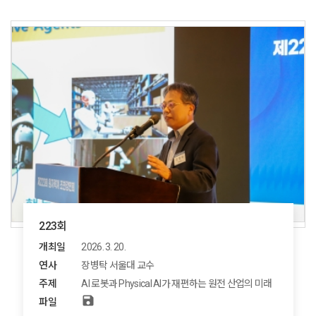
223회
개최일
2026. 3. 20.
연사
장병탁 서울대 교수
주제
AI 로봇과 Physical AI가 재편하는 원전 산업의 미래
save
파일