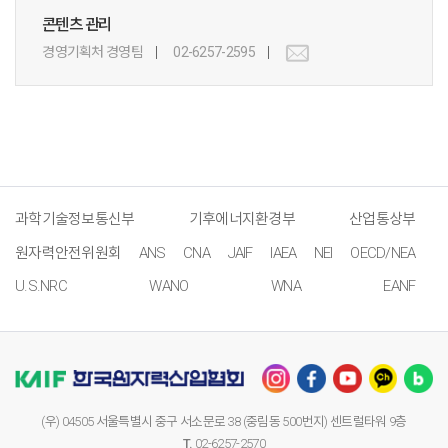
콘텐츠 관리
경영기획처 경영팀
02-6257-2595
과학기술정보통신부
기후에너지환경부
산업통상부
원자력안전위원회
ANS
CNA
JAIF
IAEA
NEI
OECD/NEA
U.S.NRC
WANO
WNA
EANF
(우) 04505 서울특별시 중구 서소문로 38 (중림동 500번지) 센트럴타워 9층
T.
02-6257-2570