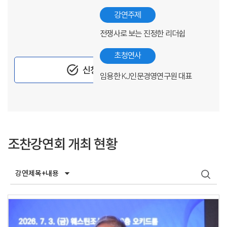
강연주제
전쟁사로 보는 진정한 리더쉽
초청연사
task_alt
신청하기
임용한 KJ인문경영연구원 대표
조찬강연회 개최 현황