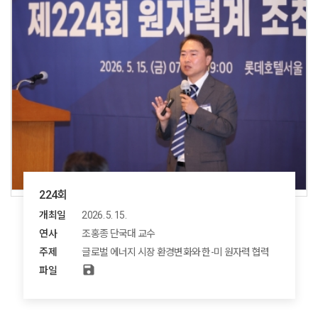
224회
개최일
2026. 5. 15.
연사
조홍종 단국대 교수
주제
글로벌 에너지 시장 환경변화와 한-미 원자력 협력
save
파일