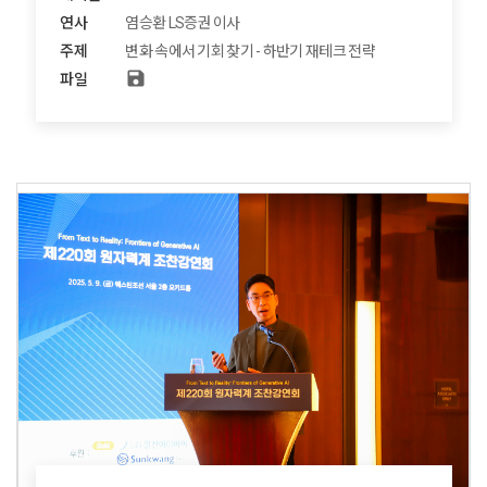
연사
염승환 LS증권 이사
주제
변화 속에서 기회 찾기 - 하반기 재테크 전략
save
파일