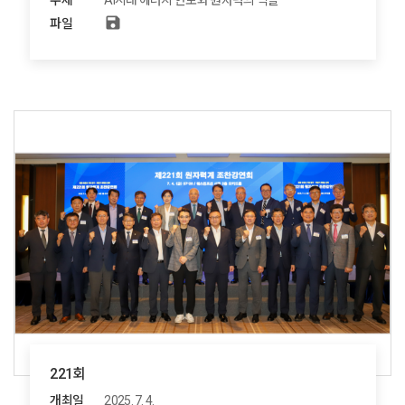
주제
AI시대 에너지 안보와 원자력의 역할
save
파일
221회
개최일
2025. 7. 4.