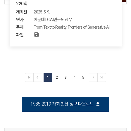
220회
개최일
2025. 5. 9.
연사
이문태 LG AI연구원 상무
주제
From Text to Reality: Frontiers of Generative AI
save
파일
1
2
3
4
5
download
1985-2019 개최 현황 정보 다운로드