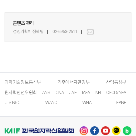
콘텐츠 관리
경영기획처 정책팀
02-6953-2511
과학기술정보통신부
기후에너지환경부
산업통상부
원자력안전위원회
ANS
CNA
JAIF
IAEA
NEI
OECD/NEA
U.S.NRC
WANO
WNA
EANF