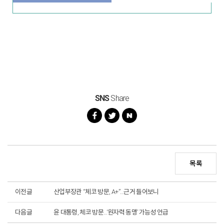
SNS
Share
목록
이전글
산업부장관 “체코 방문, A+”…근거 들어보니
다음글
윤 대통령, 체코 방문…‘원자력 동맹’ 가능성 언급