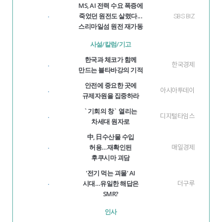
MS, AI 전력 수요 폭증에
죽었던 원전도 살렸다...
SBS BIZ
·
스리마일섬 원전 재가동
사설/칼럼/기고
한국과 체코가 함께
한국경제
·
만드는 블타바강의 기적
안전에 중요한 곳에
아시아투데이
·
규제자원을 집중하라
`기회의 창` 열리는
디지털타임스
·
차세대 원자로
中, 日수산물 수입
허용…재확인된
매일경제
·
후쿠시마 괴담
'전기 먹는 괴물' AI
시대…유일한 해답은
더구루
·
SMR?
인사