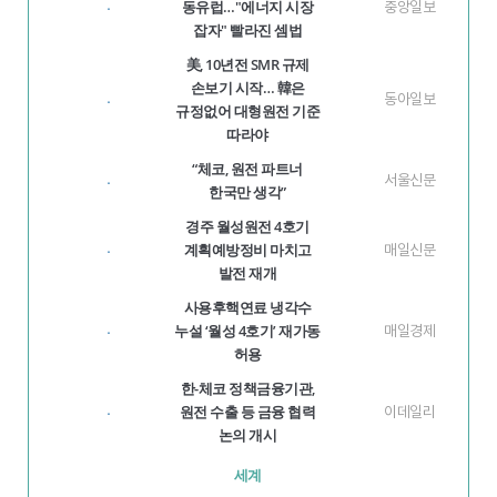
동유럽…"에너지 시장
중앙일보
·
잡자" 빨라진 셈법
美, 10년전 SMR 규제
손보기 시작… 韓은
동아일보
·
규정없어 대형원전 기준
따라야
“체코, 원전 파트너
서울신문
·
한국만 생각”
경주 월성원전 4호기
계획예방정비 마치고
매일신문
·
발전 재개
사용후핵연료 냉각수
누설 ‘월성 4호기’ 재가동
매일경제
·
허용
한-체코 정책금융기관,
원전 수출 등 금융 협력
이데일리
·
논의 개시
세계