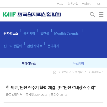
본문바로가기
로그인
회원가입
문의하기
ENG
search
Monthly Calendar
원자력뉴스
공지사항
발간물
신고리 공론화
관련 사이트
문의하기
투데이뉴스
뉴스레터
navigate_next
navigate_next
navigate_next
정보자료
원자력뉴스
투데이뉴스
한·체코, '원전 전주기 협력' 체결…尹 "원전 르네상스 주역"
글로벌협력처
등록일
2024.09.23
조회수
28,123