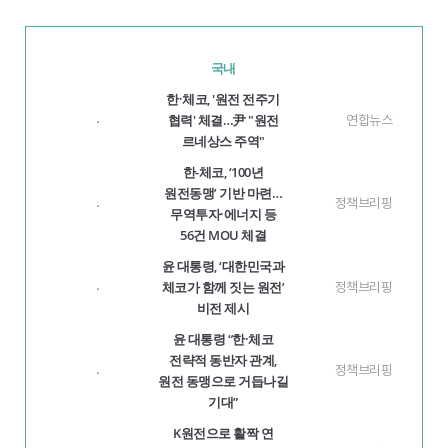
국내
한·체코, '원전 전주기
협력' 체결…尹 "원전
연합뉴스
·
르네상스 주역"
한-체코, ‘100년
원전동맹’ 기반 마련…
정책브리핑
·
무역투자·에너지 등
56건 MOU 체결
윤 대통령, ‘대한민국과
체코가 함께 짓는 원전’
정책브리핑
·
비전 제시
윤 대통령 “한·체코
전략적 동반자 관계,
정책브리핑
·
원전 동맹으로 거듭나길
기대”
K원전으로 활짝 연