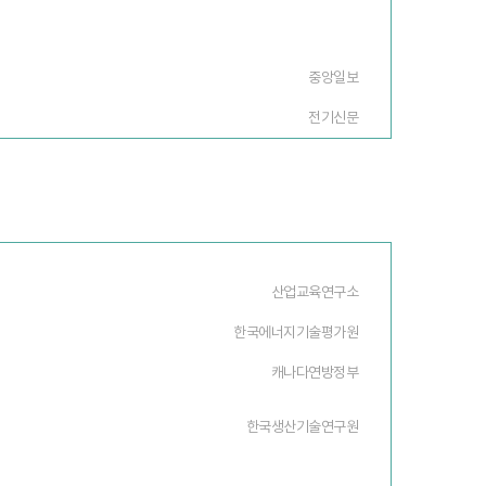
중앙일보
전기신문
산업교육연구소
한국에너지기술평가원
캐나다연방정부
한국생산기술연구원