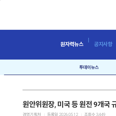
본문바로가기
원자력뉴스
공지사항
투데이뉴스
원안위원장, 미국 등 원전 9개국
경영기획처
등록일
2026.05.12
조회수
3,449