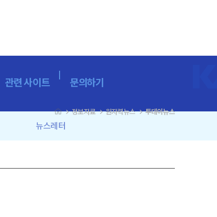
관련 사이트
문의하기
navigate_next
navigate_next
navigate_next
정보자료
원자력뉴스
투데이뉴스
뉴스레터