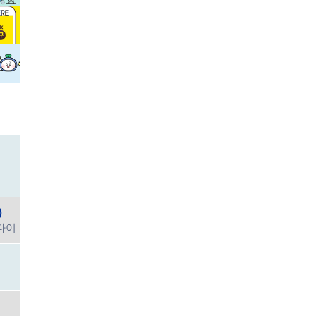
)
센다이