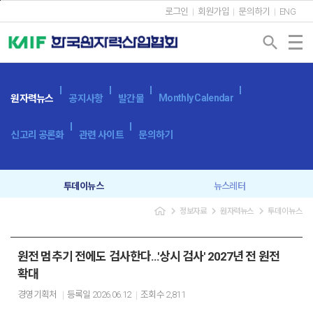
본문바로가기
로그인
회원가입
문의하기
ENG
search
Monthly Calendar
원자력뉴스
공지사항
발간물
신고리 공론화
관련 사이트
문의하기
투데이뉴스
뉴스레터
navigate_next
navigate_next
navigate_next
정보자료
원자력뉴스
투데이뉴스
원전 멈추기 전에도 검사한다…'상시 검사' 2027년 전 원전
확대
경영기획처
등록일
2026.06.12
조회수
2,811