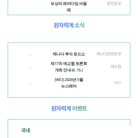
보상의 패러다임 바꿀
중앙일보
·
때
원자력계
소식
캐나다 투자 로드쇼
·
캐나다연방정부
제17차 에교협 토론회
·
에교협
개최 안내 (6. 15.)
[WCI] 2026년 5월
·
WCI
뉴스레터
원자력계
이벤트
국내