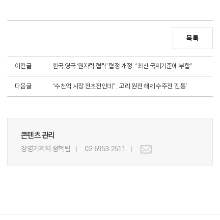
목록
이전글
한국·영국 ‘원자력 협력’ 협정 개정…“최신 국제기준에 부합”
다음글
“수천억 시장 전초전인데”... 고리 원전 해체 수주전 ‘진통’
콘텐츠 관리
경영기획처 정책팀
02-6953-2511