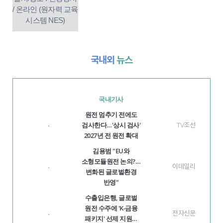
/ 온라인 (원자력 교육
시스템 NES)
국내외
뉴스
국내기사
원전 멈추기 전에도
검사한다…'상시 검사'
TV조선
·
2027년 전 원전 확대
김용범 "EU와
소형모듈원전 논의?…
이데일리
·
변화된 글로벌환경
반영"
수출입은행, 글로벌
원전 수주에 'K-금융
전자신문
·
패키지' 선제 지원…