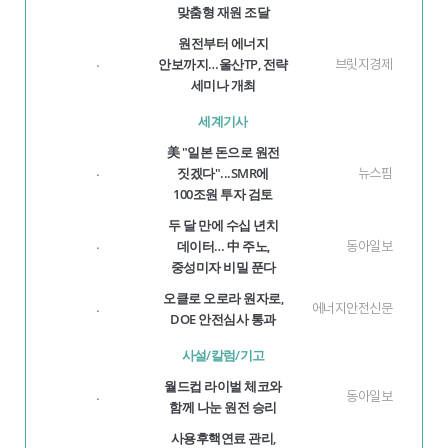
맞춤형 재원 조달
원전부터 에너지
안보까지…울산TP, 전략
브릿지경제
·
세미나 개최
세계기사
美 "일본 돈으로 원전
짓겠다"...SMR에
뉴스핌
·
100조원 투자 검토
두 달 만에 수십 년치
데이터… 中 주노,
동아일보
·
중성미자 비밀 푼다
오클로 오로라 원자로,
에너지안전신문
·
DOE 안전심사 통과
사설/칼럼/기고
월드컵 라이벌 체코와
동아일보
·
함께 나눈 원전 승리
사용후핵연료 관리,