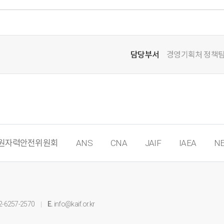
담당부서
경영기획처 정책
원자력안전위원회
ANS
CNA
JAIF
IAEA
NE
2-6257-2570
E.
info@kaif.or.kr