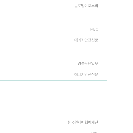
글로벌이코노믹
MBC
에너지안전신문
경북도민일보
에너지안전신문
한국원자력협력재단