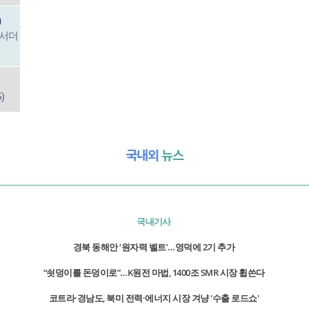
)
앰배서더
)
국내외
뉴스
국내기사
경북 동해안 ‘원자력 벨트’…영덕에 2기 추가
“쇳덩이를 돈덩이로”…K원전 마법, 1400조 SMR 시장 휩쓴다
코트라·경남도, 북미 전력·에너지 시장 겨냥 '수출 로드쇼'