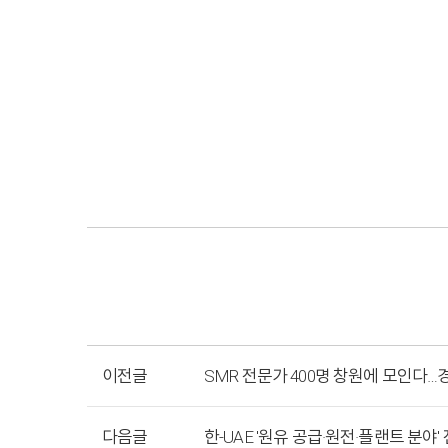
이전글
SMR 전문가 400명 창원에 모인다
다음글
한-UAE '원유 공급·원전·플랜트 분야