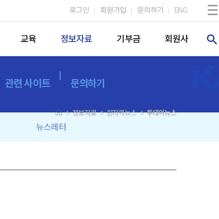
로그인
회원가입
문의하기
ENG
search
교육
정보자료
기부금
회원사
관련 사이트
문의하기
navigate_next
navigate_next
navigate_next
정보자료
원자력뉴스
투데이뉴스
뉴스레터