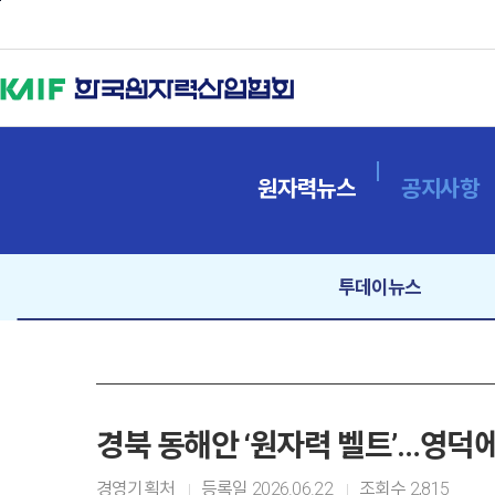
본문바로가기
원자력뉴스
공지사항
투데이뉴스
경북 동해안 ‘원자력 벨트’…영덕에
경영기획처
등록일
2026.06.22
조회수
2,815