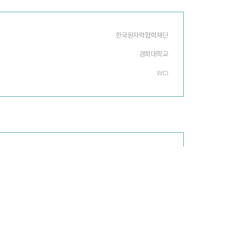
한국원자력협력재단
경희대학교
WCI