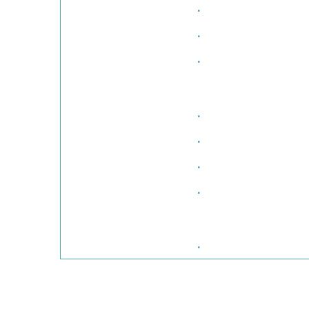
·
·
·
·
·
·
·
·