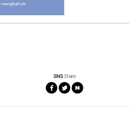
news@kaif.or.kr
SNS
Share