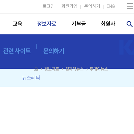
로그인
회원가입
문의하기
ENG
search
교육
정보자료
기부금
회원사
관련 사이트
문의하기
navigate_next
navigate_next
navigate_next
정보자료
원자력뉴스
투데이뉴스
뉴스레터