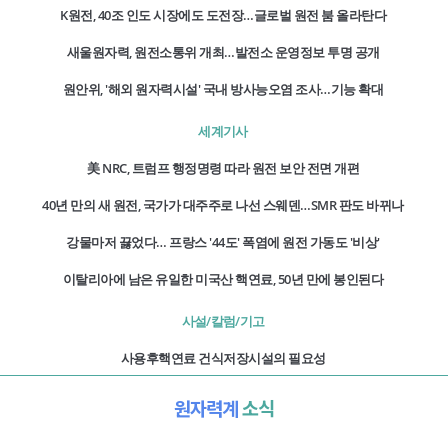
K원전, 40조 인도 시장에도 도전장…글로벌 원전 붐 올라탄다
새울원자력, 원전소통위 개최…발전소 운영정보 투명 공개
원안위, '해외 원자력시설' 국내 방사능오염 조사…기능 확대
세계기사
美 NRC, 트럼프 행정명령 따라 원전 보안 전면 개편
40년 만의 새 원전, 국가가 대주주로 나선 스웨덴…SMR 판도 바뀌나
강물마저 끓었다… 프랑스 '44도' 폭염에 원전 가동도 '비상'
이탈리아에 남은 유일한 미국산 핵연료, 50년 만에 봉인된다
사설/칼럼/기고
사용후핵연료 건식저장시설의 필요성
원자력계
소식