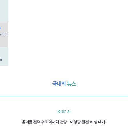
)
앰배서더
)
국내외
뉴스
국내기사
올여름 전력수요 역대치 전망…태양광·원전 '비상 대기'