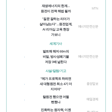
재생에너지의 한계…
MTN
·
원전이 전력 해법 될까
"질문 잘하는 리더가
살아남는다"…원전업계,
에너지안전신문
·
AI 리더십 교육 현장
가보니
세계기사
발트해 해저 60m의
비밀, 방사성폐기물
에너지안전신문
·
저장 3배 넓힌다
사설/칼럼/기고
“메가 프로젝트 하려면
새 대형원전 최소 4기 더
중앙일보
·
지어야”
탈원전 했으면 어쩔
매일경제
·
뻔했나
진화하는 원자력, 이젠