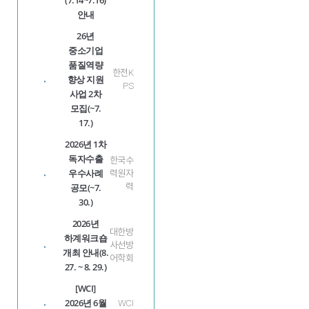
안내
26년
중소기업
품질역량
한전K
향상 지원
·
PS
사업 2차
모집(~7.
17.)
2026년 1차
독자수출
한국수
우수사례
·
력원자
공모(~7.
력
30.)
2026년
대한방
하계워크숍
·
사선방
개최 안내(8.
어학회
27. ~ 8. 29.)
[WCI]
2026년 6월
·
WCI