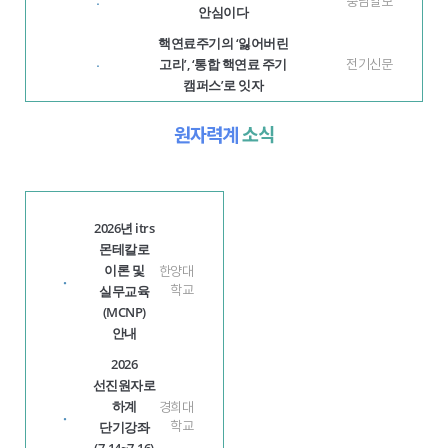
충남일보
·
안심이다
핵연료주기의 ‘잃어버린
고리’, ‘통합 핵연료 주기
전기신문
·
캠퍼스’로 잇자
원자력계
소식
2026년 itrs
몬테칼로
이론 및
한양대
·
실무교육
학교
(MCNP)
안내
2026
선진원자로
하계
경희대
·
단기강좌
학교
(7.14~7.16)