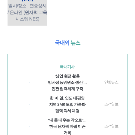
일시/장소 : 연중상시
/ 온라인 (원자력 교육
시스템 NES)
국내외
뉴스
국내기사
'상업 원전 활용
방사성동위원소 생산'…
연합뉴스
·
민관 협력체계 구축
한·미·일, 인도·태평양
지역 SMR 도입 가속화
조선일보
·
협력 각서 체결
“내 몸 태우는 각오로”…
한국 원자력 자립 이끈
조선일보
·
거목