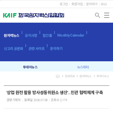
본문바로가기
로그인
회원가입
문의하기
ENG
search
Monthly Calendar
원자력뉴스
공지사항
발간물
신고리 공론화
관련 사이트
문의하기
투데이뉴스
뉴스레터
navigate_next
navigate_next
navigate_next
정보자료
원자력뉴스
투데이뉴스
'상업 원전 활용 방사성동위원소 생산'…민관 협력체계 구축
경영기획처
등록일
2026.07.08
조회수
2,179