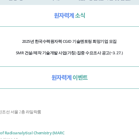
원자력계
소식
2025년 한국수력원자력 CGID 기술멘토링 희망기업 모집
SMR 건설/제작 기술개발 사업(가칭) 집중 수요조사 공고(~3. 27.)
원자력계
이벤트
/ 웨스틴조선 서울 2층 라일락룸
 of Radioanalytical Chemistry (MARC