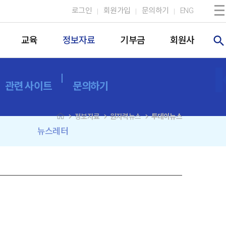
로그인
회원가입
문의하기
ENG
search
교육
정보자료
기부금
회원사
관련 사이트
문의하기
navigate_next
navigate_next
navigate_next
정보자료
원자력뉴스
투데이뉴스
뉴스레터