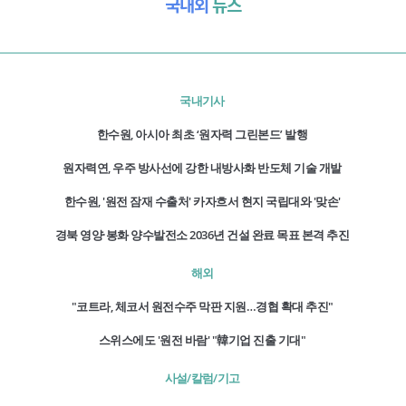
국내외
뉴스
국내기사
한수원, 아시아 최초 ‘원자력 그린본드’ 발행
원자력연, 우주 방사선에 강한 내방사화 반도체 기술 개발
한수원, '원전 잠재 수출처' 카자흐서 현지 국립대와 '맞손'
경북 영양·봉화 양수발전소 2036년 건설 완료 목표 본격 추진
해외
"코트라, 체코서 원전수주 막판 지원…경협 확대 추진"
스위스에도 '원전 바람' "韓기업 진출 기대"
사설/칼럼/기고