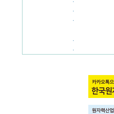
·
·
·
·
·