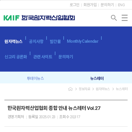
본문바로가기
로그인
회원가입
문의하기
ENG
search
Monthly Calendar
원자력뉴스
공지사항
발간물
신고리 공론화
관련 사이트
문의하기
투데이뉴스
뉴스레터
navigate_next
navigate_next
navigate_next
정보자료
원자력뉴스
뉴스레터
한국원자력산업협회 종합 안내 뉴스레터 Vol.27
경영기획처
등록일
2025.01.23
조회수
20,317