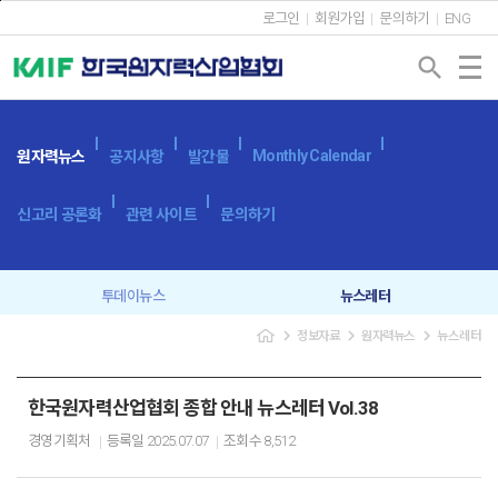
본문바로가기
로그인
회원가입
문의하기
ENG
search
Monthly Calendar
원자력뉴스
공지사항
발간물
신고리 공론화
관련 사이트
문의하기
투데이뉴스
뉴스레터
navigate_next
navigate_next
navigate_next
정보자료
원자력뉴스
뉴스레터
한국원자력산업협회 종합 안내 뉴스레터 Vol.38
경영기획처
등록일
2025.07.07
조회수
8,512