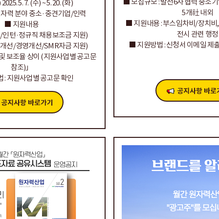
■ 모집규모 : 발전6사 협력 중소
5. 5. 7. (수) ~ 5. 20. (화)
5개社 내외
 원자력 분야 중소·중견기업/인력
■ 지원내용 : 부스임차비/장치비,
■ 지원내용
전시 관련 행정
직/인턴·정규직 채용보조금 지원)
■ 지원방법 : 신청서 이메일 제출
술개선/경영개선/SMR자금 지원)
 및 보조율 상이 (지원사업별 공고문
참조)」
 : 지원사업별 공고문 확인