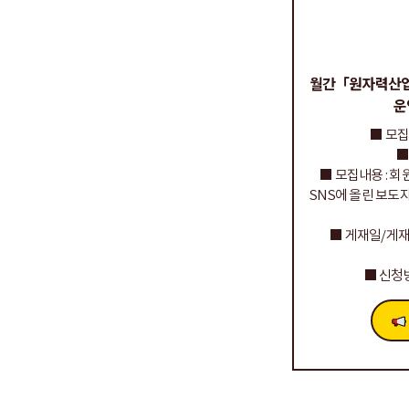
월간「원자력산업
운영
■ 모집기간
■
■ 모집내용 : 
SNS에 올린 보
■ 게재일/게재처
■ 신청방