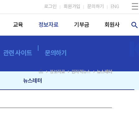
로그인
회원가입
문의하기
ENG
search
교육
정보자료
기부금
회원사
관련 사이트
문의하기
navigate_next
navigate_next
navigate_next
정보자료
원자력뉴스
뉴스레터
뉴스레터