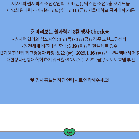
- 제221회 원자력계 조찬강연회 : 7. 4. (금) / 웨스틴 조선 2층 오키드룸
- 제40회 원자력 하계강좌 : 7. 9. (수) - 7. 11. (금) / 서울대학교 공과대학 39동
🎈 미리보는 원자력계 8월 행사 Check★
- 원자력협의회 심포지엄 : 8. 7. (목) - 8. 8. (금) / 경주 교원드림센터
- 원전해체 비즈니스 포럼 : 8. 19. (화) / 라한셀렉트 경주
제2기 원전산업 최고경영자 과정 : 8. 22. (금) - 2026. 1. 16. (금) / 노보텔 앰배서더
- 대한방사선방어학회 하계워크숍 : 8. 28. (목) - 8. 29. (금) / 코모도호텔 부산
♥ 행사 홍보는 하단 연락처로 연락해주세요!