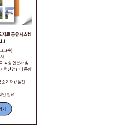
도자료 공유시스템
1.)
.31.(수)
원사
여 각종 언론사 및
원자력산업」에 통합
순 게재) / 월간
」
 확인 필요