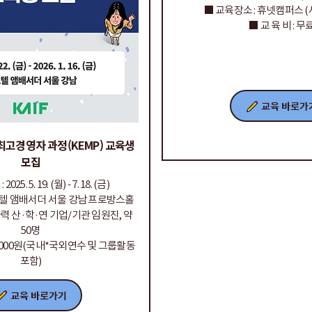
■ 교육장소 : 휴넷캠퍼스 (
■ 교 육 비 : 무
최고경영자 과정(KEMP) 교육생
모집
25. 5. 19. (월) - 7. 18. (금)
보텔 앰배서더 서울 강남 프로방스홀
자력 산·학·연 기업/기관 임원진, 약
50명
500,000원(국내*국외연수 및 그룹활동
포함)