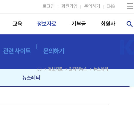
로그인
회원가입
문의하기
ENG
search
교육
정보자료
기부금
회원사
관련 사이트
문의하기
navigate_next
navigate_next
navigate_next
정보자료
원자력뉴스
뉴스레터
뉴스레터