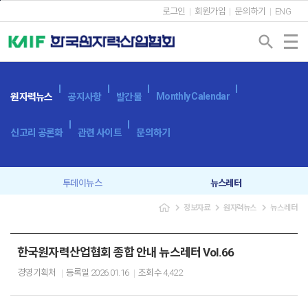
본문바로가기
로그인
회원가입
문의하기
ENG
search
Monthly Calendar
원자력뉴스
공지사항
발간물
신고리 공론화
관련 사이트
문의하기
투데이뉴스
뉴스레터
navigate_next
navigate_next
navigate_next
정보자료
원자력뉴스
뉴스레터
한국원자력산업협회 종합 안내 뉴스레터 Vol.66
경영기획처
등록일
2026.01.16
조회수
4,422