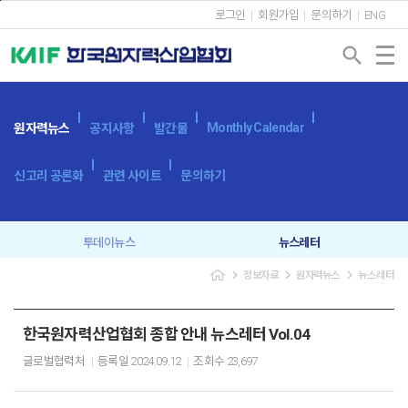
본문바로가기
로그인
회원가입
문의하기
ENG
search
Monthly Calendar
원자력뉴스
공지사항
발간물
신고리 공론화
관련 사이트
문의하기
투데이뉴스
뉴스레터
navigate_next
navigate_next
navigate_next
정보자료
원자력뉴스
뉴스레터
한국원자력산업협회 종합 안내 뉴스레터 Vol.04
글로벌협력처
등록일
2024.09.12
조회수
23,697