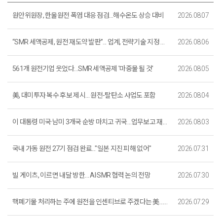
원안위원장, 한울원전 폭염 대응 점검…해수온도 상승 대비
2026.08.07
“SMR 세액공제, 원전 재도약 발판”... 업계, 전략기술 지정 환영
2026.08.06
561개 원전기업 웃었다…SMR 세액공제 '마중물 될 것'
2026.08.05
美, 대미투자 복수 후보 제시… 원전-탈탄소 사업도 포함
2026.08.04
이 대통령 미국·남미 3개국 순방 마치고 귀국…업무보고 재개
2026.08.03
국내 가동 원전 27기 점검 완료..."일본 지진 피해 없어"
2026.07.31
빌 게이츠, 이르면 내달 방한… AI·SMR 협력 논의 전망
2026.07.30
핵폐기물 처리하는 주에 원전을 인센티브로 주겠다는 美…주민들이 반길까
2026.07.29