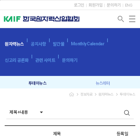
본문바로가기
로그인
회원가입
문의하기
ENG
search
Monthly Calendar
원자력뉴스
공지사항
발간물
신고리 공론화
관련 사이트
문의하기
투데이뉴스
뉴스레터
navigate_next
navigate_next
navigate_next
정보자료
원자력뉴스
투데이뉴스
제목
등록일