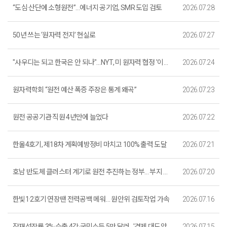
“도심·산단에 소형원전”…에너지 공기업, SMR 도입 검토
2026.07.28
50년 쓰는 ‘원자력 전지’ 현실로
2026.07.27
"사우디는 되고 한국은 안 되나"…NYT, 미 원자력 협정 '이중잣대' 지적
2026.07.24
원자력학회 “원전 예산 폭증 주장은 통계 왜곡”
2026.07.23
원전 공공기관 직원 4년만에 늘었다
2026.07.22
한울4호기, 제18차 계획예방정비 마치고 100% 출력 도달
2026.07.21
호남 반도체 클러스터 계기로 원전 추진하는 정부… 부지 확보까지는 ‘첩첩산중’
2026.07.20
한빛1·2호기 연장땐 전력공백 메워… 원안위 검토작업 가속
2026.07.16
잠재성장률 3%·수출 4강·국민소득 5만 달러…'경제 대도약 원년'
2026.07.15