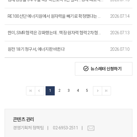
RE100산단 에너지원에서 원자력을 빼기로 확정했다는 보도는 사실과 다릅니다.
2026.07.14
한미, SMR 협력은 강화했는데…핵잠·원자력 협력 2차 협의 일정 아직
2026.07.13
원전 18기 청구서, 에너지판 바뀐다
2026.07.10
task_alt
뉴스레터 신청하기
1
2
3
4
5
콘텐츠 관리
경영기획처 정책팀
02-6953-2511