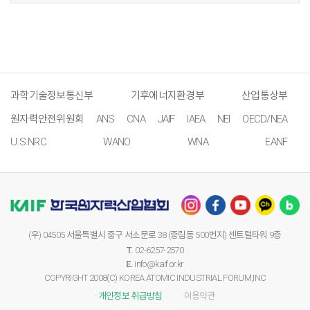
과학기술정보통신부
기후에너지환경부
산업통상부
원자력안전위원회
ANS
CNA
JAIF
IAEA
NEI
OECD/NEA
U.S.NRC
WANO
WNA
EANF
(우) 04505 서울특별시 중구 서소문로 38 (중림동 500번지) 센트럴타워 9층
T.
02-6257-2570
E.
info@kaif.or.kr
COPYRIGHT 2008(C) KOREA ATOMIC INDUSTRIAL FORUM,INC
· 개인정보 취급방침
· 이용약관