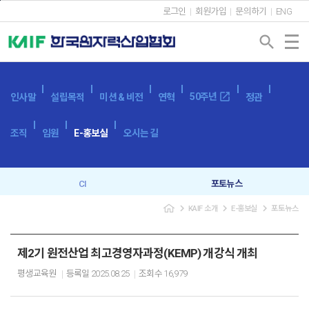
본문바로가기
로그인
회원가입
문의하기
ENG
search
open_in_new
50주년
인사말
설립목적
미션 & 비전
연혁
정관
조직
임원
E-홍보실
오시는 길
CI
포토뉴스
navigate_next
navigate_next
navigate_next
KAIF 소개
E-홍보실
포토뉴스
브로슈어
SNS
캐릭터
이벤트
제2기 원전산업 최고경영자과정(KEMP) 개강식 개최
평생교육원
등록일
2025.08.25
조회수
16,979