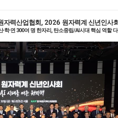
원자력산업협회
, 2026
원자력계 신년인사회
·
·
300
,
/AI
산
학
연
여 명 한자리
탄소중립
시대 핵심 역할 