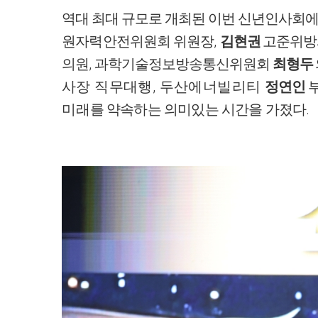
역대 최대 규모로 개최된 이번 신년인사회
,
원자력
안전위원회 위원장
김현권
고준위방
,
의원
과학기술정보방송통신위원회
최형두
,
사장 직무대행
두산에너빌리티
정연인
.
미
래를 약속하는 의미있는 시간을 가졌다