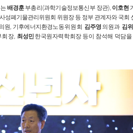
(
),
에는
배경훈
부총리
과학기술정보통신부 장관
이호현
사성폐기물관리위원회 위원장 등 정부 관계자와 국
,
의원
기후에너지환경노
동위원회
김주영
의원과
김
,
부회장
최성민
한국원자력학회장 등이 참석해 덕담을