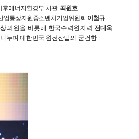
,
기후에너지환경부 차관
최원호
회 산업통상자원중소벤처기업위원회
이철규
위상
의원을 비롯해 한국수력원자력
전대욱
 나누며 대한민국 원전산업
의 굳건한