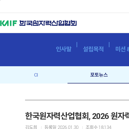
본문바로가기
인사말
설립목적
미션 
CI
포토뉴스
한국원자력산업협회, 2026 원자
김도희
등록일
2026.01.30
조회수
18,134