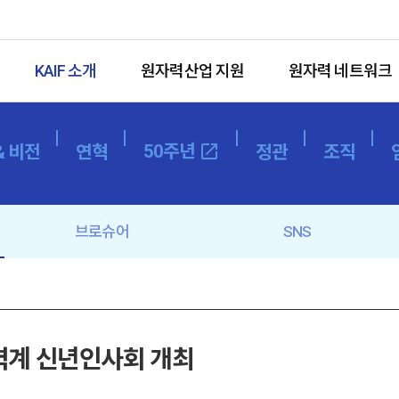
KAIF 소개
원자력산업 지원
원자력 네트워크
50주년
open_in_new
& 비전
연혁
정관
조직
브로슈어
SNS
력계 신년인사회 개최