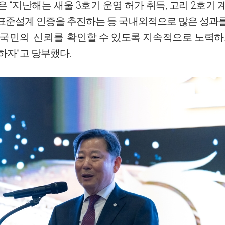
“
3
,
2
행은
지난해는 새울
호
기 운영 허가 취득
고리
호기 
표준설계 인증을
추진하는 등 국내외적으로 많은 성과를
 국민의 신뢰를
확인할 수 있도록 지속적으로 노력하
”
.
력하자
고 당부했다