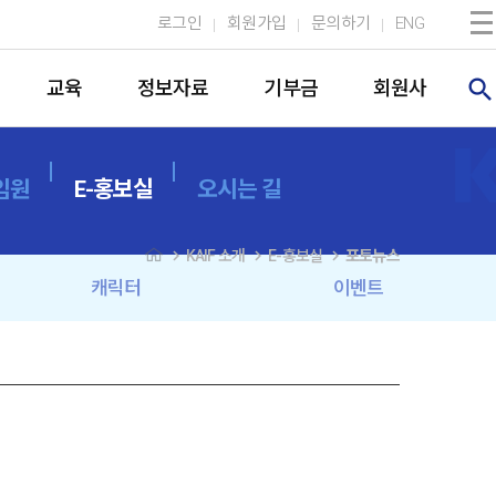
로그인
회원가입
문의하기
ENG
search
교육
정보자료
기부금
회원사
임원
E-홍보실
오시는 길
navigate_next
navigate_next
navigate_next
KAIF 소개
E-홍보실
포토뉴스
캐릭터
이벤트