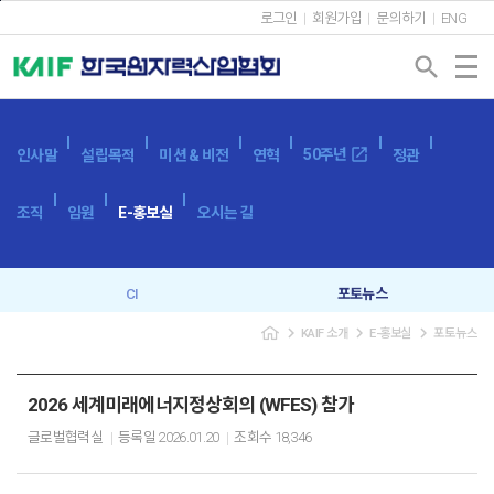
본문바로가기
로그인
회원가입
문의하기
ENG
search
open_in_new
50주년
인사말
설립목적
미션 & 비전
연혁
정관
조직
임원
E-홍보실
오시는 길
CI
포토뉴스
navigate_next
navigate_next
navigate_next
KAIF 소개
E-홍보실
포토뉴스
브로슈어
SNS
캐릭터
이벤트
2026 세계미래에너지정상회의 (WFES) 참가
글로벌협력실
등록일
2026.01.20
조회수
18,346