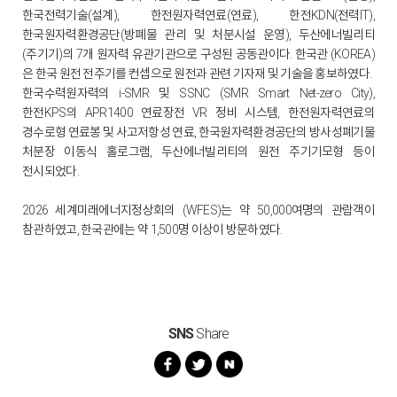
한국전력기술(설계), 한전원자력연료(연료), 한전KDN(전력IT),
한국원자력환경공단(방폐물 관리 및 처분시설 운영), 두산에너빌리티
(주기기)의 7개 원자력 유관기관으로 구성된 공동관이다. 한국관 (KOREA)
은 한국 원전 전주기를 컨셉으로 원전과 관련 기자재 및 기술을 홍보하였다.
한국수력원자력의 i-SMR 및 SSNC (SMR Smart Net-zero City),
한전KPS의 APR1400 연료장전 VR 정비 시스템, 한전원자력연료의
경수로형 연료봉 및 사고저항성 연료, 한국원자력환경공단의 방사성폐기물
처분장 이동식 홀로그램, 두산에너빌리티의 원전 주기기모형 등이
전시되었다.
2026 세계미래에너지정상회의 (WFES)는 약 50,000여명의 관람객이
참관하였고, 한국관에는 약 1,500명 이상이 방문하였다.
SNS
Share