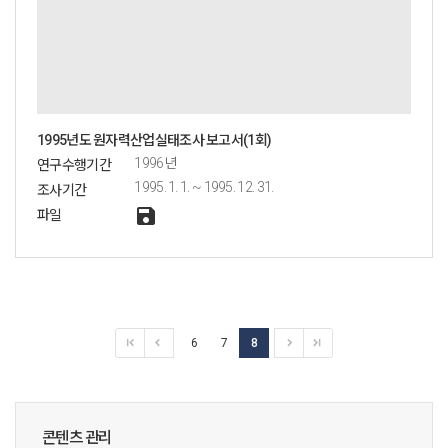
1995년도 원자력산업실태조사 보고서(1회)
1996년
연구수행기간
1995. 1. 1. ~ 1995. 12. 31.
조사기간
save
파일
6
7
8
콘텐츠 관리