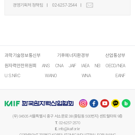
경영기획처 정책팀
02-6257-2544
과학기술정보통신부
기후에너지환경부
산업통상부
원자력안전위원회
ANS
CNA
JAIF
IAEA
NEI
OECD/NEA
U.S.NRC
WANO
WNA
EANF
(우) 04505 서울특별시 중구 서소문로 38 (중림동 500번지) 센트럴타워 9층
T.
02-6257-2570
E.
info@kaif.or.kr
COPYRIGHT 2008(C) KOREA ATOMIC INDUSTRIAL FORUM,INC