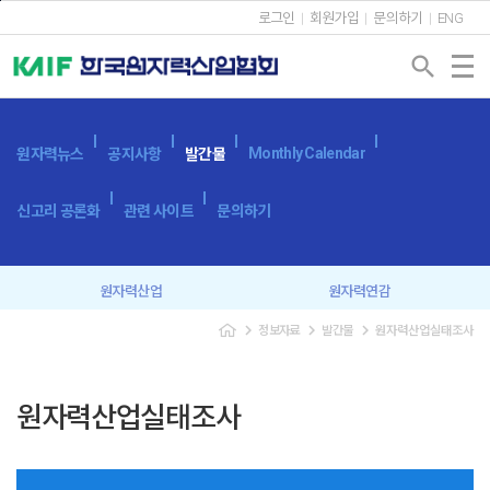
본문바로가기
로그인
회원가입
문의하기
ENG
search
Monthly Calendar
원자력뉴스
공지사항
발간물
신고리 공론화
관련 사이트
문의하기
원자력산업
원자력연감
navigate_next
navigate_next
navigate_next
정보자료
발간물
원자력산업실태조사
원자력산업실태조사
세계 원자력발전 현황과 동향
용어사전
원자력발전시스템
원자력산업실태조사
광고 신청