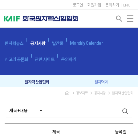
본문바로가기
로그인
회원가입
문의하기
ENG
search
Monthly Calendar
원자력뉴스
공지사항
발간물
신고리 공론화
관련 사이트
문의하기
원자력산업협회
원자력계
navigate_next
navigate_next
navigate_next
정보자료
공지사항
원자력산업협회
입찰공고
보도자료
제목
등록일