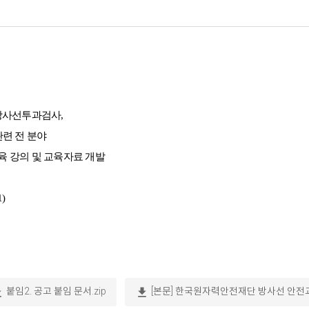
 방사선투과검사,
련 전 분야
교육 강의 및 교육자료 개발
)
oad
download
붙임2. 공고 붙임 문서.zip
[본문] 한국원자력안전재단 방사선 안전교