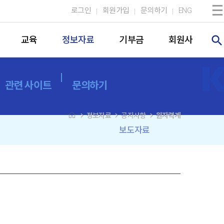
로그인
회원가입
문의하기
ENG
search
교육
정보자료
기부금
회원사
관련 사이트
문의하기
navigate_next
navigate_next
navigate_next
정보자료
공지사항
원자력계
보도자료