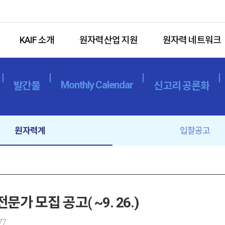
KAIF 소개
원자력산업 지원
원자력 네트워크
Monthly Calendar
발간물
신고리 공론화
원자력계
입찰공고
가 모집 공고( ~9. 26.)
77