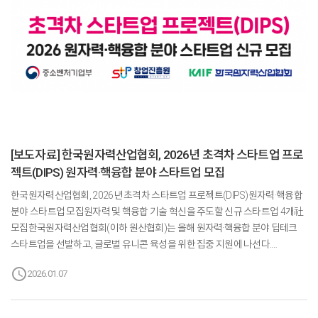
[보도자료] 한국원자력산업협회, 2026년 초격차 스타트업 프로
젝트(DIPS) 원자력·핵융합 분야 스타트업 모집
한국원자력산업협회, 2026년 초격차 스타트업 프로젝트(DIPS)원자력·핵융합
분야 스타트업 모집원자력 및 핵융합 기술 혁신을 주도할 신규 스타트업 4개社
모집한국원자력산업협회(이하 원산협회)는 올해 원자력·핵융합 분야 딥테크
스타트업을 선발하고, 글로벌 유니콘 육성을 위한 집중 지원에 나선다.
원산협회는 중소벤처기업부가 총괄하는 2026 초격차 스타트업 프로젝트
schedule
2026.01.07
(DIPS)의 원자력·핵융합 분야 주관기관으로, 2025년 12월 29일부터 2026년
1월 23일까지 스타트업 4개 사를 신규 모집한다.본 사업은 6대 전략산업, 12대
신산업 기술을 영위하는 창업 10년 이내 스타트업을 대상으로 기업당 3년간 총