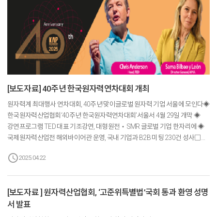
[보도자료] 40주년 한국원자력연차대회 개최
원자력계 최대행사 연차대회, 40주년 맞이글로벌 원자력 기업 서울에 모인다◈
한국원자력산업협회‘40주년 한국원자력연차대회’서울서 4월 29일 개막 ◈
강연프로그램 TED 대표 기조강연, 대형원전‧SMR 글로벌 기업 한자리에 ◈
국제원자력산업전 해외바이어관 운영, 국내 기업과 B2B 미팅 230건 성사□
한국원자력산업협회(회장 황주호, 한국수력원자력 사장)가 주최하는
schedule
2025.04.22
원자력연차대회가 올해로 40주년을 맞이한다. 1986년 1회를 시작으로 40년간
매해 개최해 올해 40회째를 맞이했다.□ 이를 기념하기 위해
한국원자력산업협회는 4월 29일부터 30일까지 롯데호텔 서울 크리스탈볼룸
[보도자료 ] 원자력산업협회, ‘고준위특별법’국회 통과 환영 성명
(2층)에서 국내외 기업과 관계자들이 대거 참여한 가운데 ‘제40주년
서 발표
한국원자력연차대회’를 성대하게 개최한다. □ 올해 대회에는 세계적 유명 강연
프로그램 TED의 크리스 앤더슨(Chris Anderson) 대표와 세계원자력협회