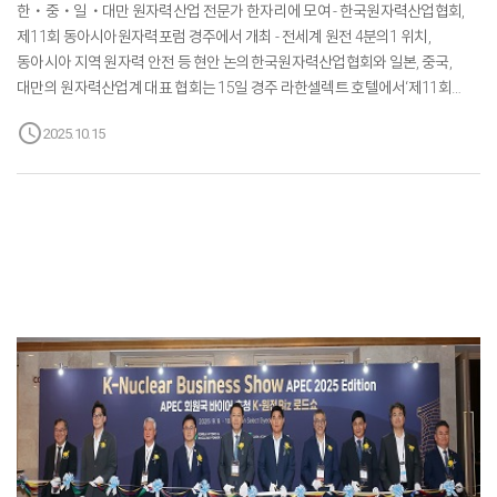
한・중・일・대만 원자력산업 전문가 한자리에 모여 - 한국원자력산업협회,
제11회 동아시아원자력포럼 경주에서 개최 - 전세계 원전 4분의1 위치,
동아시아 지역 원자력 안전 등 현안 논의한국원자력산업협회와 일본, 중국,
대만의 원자력산업계 대표 협회는 15일 경주 라한셀렉트 호텔에서‘제11회
동아시아 원자력포럼’을 공동 개최했다. 일본에서는 일본원자력산업협회
schedule
2025.10.15
(JAIF), 중국에서는 중국핵능행업협회(CNEA), 대만에서는
대만핵능급산업협회(TNA)가 대표단을 이끌고 이번 행사에 참여했다.이번
포럼에는 한국, 일본, 중국, 대만의 주요 원자력 유관기관에서 80여명의 분야별
전문가가 참여하여 △원자력산업의 현황과 미래, △국제 정세 변화에 따른
산업계의 대응, △원전 운영과 안전, △첨단 기술과 혁신에 이르기까지 다양한
주제에 대해 심도 있는 발표와 토론을 가졌다.개회사와 기조연설에서 참가국
대표들은 공통적으로 현재 세계가 직면한 기후위기와 에너지 안보, AI와 같은...