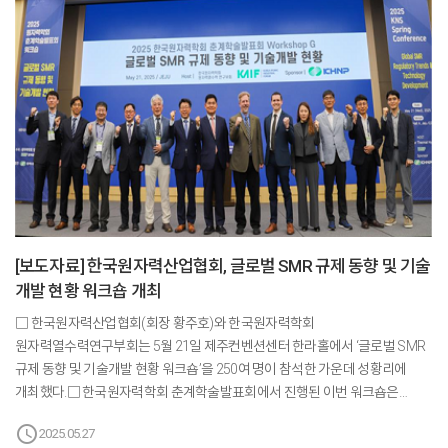
[보도자료] 한국원자력산업협회, 글로벌 SMR 규제 동향 및 기술
개발 현황 워크숍 개최
□ 한국원자력산업협회(회장 황주호)와 한국원자력학회
원자력열수력연구부회는 5월 21일 제주컨벤션센터 한라홀에서 ‘글로벌 SMR
규제 동향 및 기술개발 현황 워크숍’을 250여 명이 참석한 가운데 성황리에
개최했다.□ 한국원자력학회 춘계학술발표회에서 진행된 이번 워크숍은
글로벌 SMR 시장의 급속한 성장과 기술 다변화에 대응하기 위한 국내외 최신
schedule
2025.05.27
규제 동향 및 기술개발 사례를 공유하기 위해 마련됐다.□ 이번 워크숍에는