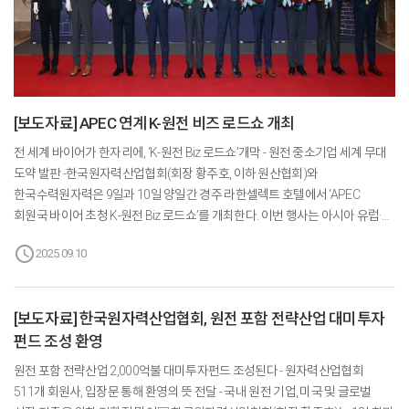
[보도자료] APEC 연계 K-원전 비즈 로드쇼 개최
전 세계 바이어가 한자리에, ‘K-원전 Biz 로드쇼’개막 - 원전 중소기업 세계 무대
도약 발판 -한국원자력산업협회(회장 황주호, 이하 원산협회)와
한국수력원자력은 9일과 10일 양일간 경주 라한셀렉트 호텔에서 ‘APEC
회원국 바이어 초청 K-원전 Biz 로드쇼’를 개최한다. 이번 행사는 아시아·유럽·
미주 등 13개국 22개사에서 온 해외 바이어 55명과 국내 원전 기자재·해체 등
schedule
2025.09.10
원전 분야 유망 중소기업 약 30개사가 참여했으며, 참관객 약 250명 이상이
모인 성대한 교류의 장으로 마련되었다.특히, 참여 기업과 바이어 간 일대일
구매·수출 상담회를 비롯해 혁신 제품과 기술을 선보이는 기자재 전시회, 한국
[보도자료] 한국원자력산업협회, 원전 포함 전략산업 대미투자
원전의 기술력과 경쟁력을 직접 체험할 수 있는 테크니컬 투어 등 실질적인
펀드 조성 환영
수출 성과를 거둘 수 있는 프로그램으로 진행된다.K-원전 Biz 로드쇼는 국내
원전 중소기업의 글로벌 판로 ...
원전 포함 전략산업 2,000억불 대미투자펀드 조성된다 - 원자력산업협회
511개 회원사, 입장문 통해 환영의 뜻 전달 - 국내 원전 기업, 미국 및 글로벌