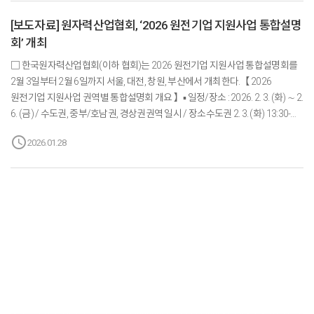
정부 관계자와 국회 산업통상자원중소벤처기업위원회 이철규 의원,
[보도자료] 원자력산업협회, ‘2026 원전기업 지원사업 통합설명
과학기술정보방송통신위원회 최형두 의원, 기후에너지환경노동위원회 김주영
회’ 개최
의원과 김위상 의원을 비롯해 한국수력원자력 전대욱 사장 직무대행,
두산에너빌리티 정연인 부회장, 최성민 한국원자력학회장 등이 참석해 덕담을
□ 한국원자력산업협회(이하 협회)는 2026 원전기업 지원사업 통합설명회를
나누며 대한민국 원전산업의 ...
2월 3일부터 2월 6일까지 서울, 대전, 창원, 부산에서 개최한다.【 2026
원전기업 지원사업 권역별 통합설명회 개요 】▪ 일정/장소 : 2026. 2. 3. (화) ∼ 2.
6. (금) / 수도권, 중부/호남권, 경상권권역 일시 / 장소수도권 2. 3. (화) 13:30-
16:30 / 한국프레스센터 20층 국제회의장중부/호남권 2. 4. (수) 13:30-16:30 /
schedule
2026.01.28
대전컨벤션센터 101-102호경상권 2. 5. (목) 13:30-16:30 / 경남테크노파크
대강당2. 6. (금) 13:30-16:30 / BEXCO 제2전시장 121-122호▪ 참석대상 :
원전기업 임원진 및 관계자 600여명▪ 주요내용 : ‘26년도 원전기업 지원사업
세부내용 안내 및 기업별 맞춤 상담□ 이번 설명회는 원전기업을 대상으로 경영
및 인력양성, 기술사업화, 판로 개척, 금융 지원 등 다양한 분야의 사업...