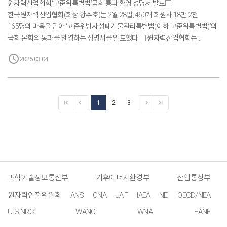
원자력산업협회,‘고준위특별법’국회 통과 환영 성명서 발표□
(WNA) 사마 빌바오 레온(Sama Bil...
한국원자력산업협회(회장 황주호)는 2월 28일, 460개 회원사 18만 2천
165명의 마음을 담아 ‘고준위방사성폐기물관리특별법(이하 고준위특별법)’의
국회 본회의 통과를 환영하는 성명서를 발표했다.□ 원자력산업협회는
한국수력원자력, 한국전력공사, 한전KPS, 한전원자력연료, 두산에너빌리티,
schedule
2025.03.04
대우건설, 삼성물산, 금화PSC, 우리기술, 우진, 한국원자력학회,
한국방사성폐기물학회 등 460개 회원사를 보유한 국내 최대 규모의 원자력
관련 협단체다.□ 원자력산업협회는 고준위특별법이 국회 본회의를 통과함에
따라 그동안 우려되었던 고준위 방사성 폐기물의 안정적 관리 기반을 확보할 수
1
2
3
있게 되었고 향후 국내 원전의 해외 수출에도 기여할 수 있게 되었다고
말했다.□ 덧붙여 정부와 국회, 산학연이 협력하여 원전 이용 확대의 국민적
공감대를 형성하고 나아가 지역주민과의 소통과 투명한 절차를 통해...
과학기술정보통신부
기후에너지환경부
산업통상부
원자력안전위원회
ANS
CNA
JAIF
IAEA
NEI
OECD/NEA
U.S.NRC
WANO
WNA
EANF