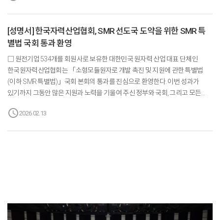
총괄하고, 창업진흥원이 전담하며, 6대 전략산업, 12대 신산업 기술을 영위하는
창업 10년 이내 스타트업을 대상으로 기업당 3년간 총 6억원(연간 최대 2억원)
[성명서] 한국자력산업협회, SMR 선도국 도약을 위한 SMR 특
을 지원한다.올해 선정된 기업들은 인공지능기반의 신제품, 신소재 개발 등
별법 국회 통과 환영
원전의 안정성과 효율성 제고에 기여할 수 있는 딥테크 기술을 보유하고
있으며, 초격차 3대 프로그램(기술·협업·투자) 서비스를 지원하고,
□ 원전기업 534개를 회원사로 보유한 대한민국 원자력 산업 대표 단체인
수요기업과의 기술 ...
한국원자력산업협회는 「소형모듈원자로 개발 촉진 및 지원에 관한 특별법
(이하 SMR 특별법)」국회 본회의 통과를 진심으로 환영한다. 이번 성과가
있기까지 그동안 많은 지원과 노력을 기울여 주신 정부와 국회, 그리고 모든
관계자와 아낌없는 응원을 보내준 국민 여러분께 깊은 감사의 마음을 전한다.□
schedule
2026.02.13
이번에 통과된 「SMR 특별법」은 국회에 발의된 3건의 SMR 관련 법안을
하나의 법안으로 통합한 것으로, 여·야간 협치와 합의로 이뤄낸 점에서 더욱
의미있는 성과이다. 그동안 대형원전 중심의 법체계 속에서 원자력계가
지속적으로 요구한 SMR 산업 발전을 위한 법적·제도적 기반이 새롭게
마련되었다는 점에서 매우 고무적이라 생각한다.□ 또한 AI·데이터센터 확대로
급증하는 전력 수요에 효과적으로 대응하고 탄소중립 실현에 적합한 무탄소
에너지원으로서 SMR 산업의 발전을 위한 기반을 ...