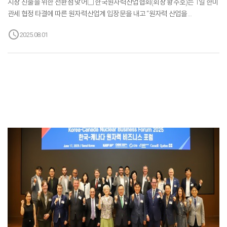
시장 진출을 위한 전환점 맞어□ 한국원자력산업협회(회장 황주호)는 1일 한미
관세 협정 타결에 따른 원자력산업계 입장문을 내고 “원자력 산업을
전략산업에 포함한 2,000억 달러 규모의 대미투자펀드 조성에 대해
schedule
2025.08.01
한국원자력산업협회 511개 회원사는 환영한다”라며 “이러한 성과를 이끌어낸
정부의 전방위적 통상 외교 노력에 깊이 감사드린다”고 말했다.□
한국원자력산업협회는 특히 “트럼프 대통령이 오는 2050년까지 자국의 원전
발전 용량을 현재의 4배 수준으로 확대하고 이를 위해 원전 약 300기를 추가로
건설하겠다는 행정명령에 서명한 만큼, 이번 대미투자펀드는 국내 원전기업의
미국 현지 진출에 있어 중요한 전환점이자 새로운 기회가 될 것으로
기대한다”고 덧붙였다.□...