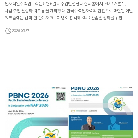
원자력열수력연구회는 5월 6일 제주컨벤션센터 한라홀에서 ‘SMR 개발 및
사업 추진 활성화 워크숍’을 개최했다. 한국수력원자력의 협찬으로 마련된 이번
워크숍에는 산·학·연 관계자 200여 명이 참석해 SMR 산업 활성화를 위한
뜨거운 관심을 보이며 성황리에 마무리됐다.□ 한국원자력학회
schedule
2026.05.27
춘계학술발표회에서 진행된 이번 워크숍은 차세대 원전인 SMR 산업의 글로벌
시장 선점을 위한 국내 SMR 개발 현황 및 사업 추진 활성화를 위한 방안을
공유하기 위해 마련됐다.□ 이번 워크숍에는 한국원자력학회 최성민 학회장,
한국원자력산업협회 노백식 부회장, 한국수력원자력 김용수 SMR사업실장,
혁신형 SMR 기술개발사업단 김한곤 단장, 소형모듈원자로규제연구추진단
김인구 단장, 미국 렌슬러공대(RPI) 강현국 원자력공학과 교수, KAIST 정용훈
원자력 및 양자공학과 교수 등 국내외 원전 관계자가 대거 ...