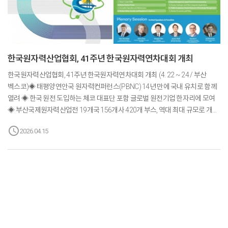
한국원자력산업협회, 41주년 한국원자력연차대회 개최
한국원자력산업협회, 41주년 한국원자력연차대회 개최 (4. 22 ~ 24 / 부산
벡스코)◈ 태평양연안국 원자력컨퍼런스(PBNC) 14년 만에 국내 유치로 함께
열려 ◈ 한국 원전 도입하는 체코 대표단 포함 글로벌 원전기업 한자리에 모여
◈ 부산국제원자력산업전 19개국 156개사 420개 부스, 역대 최대 규모로 개최
□ 한국원자력산업협회(회장 김회천, 한국수력원자력 사장)가 주최하는
schedule
2026.04.15
한국원자력연차대회(KAP)가 올해로 41주년을 맞아, 오는 4월 22일부터
24일까지 부산 벡스코에서 개최된다.□ 특히 올해는 태평양연안국
원자력컨퍼런스(PBNC)를 우리나라가 14년 만에 유치하는 데 성공함에 따라,
한국원자력연차대회와 병행 개최되어 그 어느 때보다 규모 있고 뜻깊은 행사가
될 것으로 기대된다.□ 함께 개최되는 부산국제원자력산업전을 포함, 1만
9천여 명이 참여할 것으로 예상되는 이번 행사는 기후위기와 탄소중립이라는
글로벌 과제와 함께 AI 확산으로 급증하는 전력 수요에 대응하기 위...