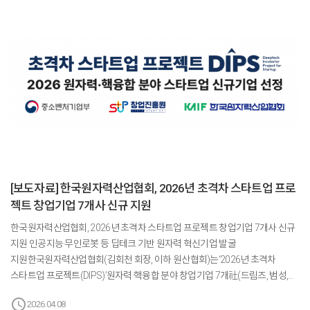
[보도자료] 한국원자력산업협회, 2026년 초격차 스타트업 프로
젝트 창업기업 7개사 신규 지원
한국원자력산업협회, 2026년 초격차 스타트업 프로젝트 창업기업 7개사 신규
지원 인공지능·무인로봇 등 딥테크 기반 원자력 혁신기업 발굴
지원한국원자력산업협회(김회천 회장, 이하 원산협회)는‘2026년 초격차
스타트업 프로젝트(DIPS)’원자력·핵융합 분야 창업기업 7개社(드림즈, 범성,
스탠다드마그넷, 엠원인터내셔널, 인비씨티, 인포비정보기술, 칼만)를 신규
schedule
2026.04.08
선정하여 본격적인 육성 지원을 시작했다.본 사업은 중소벤처기업부가