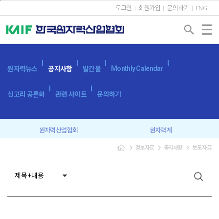
본문바로가기
로그인
회원가입
문의하기
ENG
search
Monthly Calendar
원자력뉴스
공지사항
발간물
신고리 공론화
관련 사이트
문의하기
원자력산업협회
원자력계
navigate_next
navigate_next
navigate_next
정보자료
공지사항
보도자료
입찰공고
보도자료