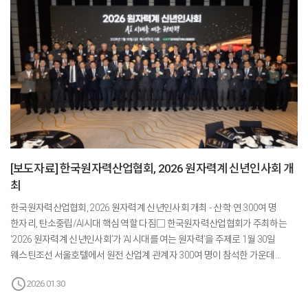
[보도자료] 한국원자력산업협회, 2026 원자력계 신년인사회 개
최
한국원자력산업협회, 2026 원자력계 신년인사회 개최 - 산·학·연 300여 명
한자리, 탄소중립/AI시대 핵심 역할 다짐□ 한국원자력산업협회가 주최하는
‘2026 원자력계 신년인사회’가 ‘AI 시대를 여는 원자력’을 주제로 1월 30일
웨스틴조선 서울호텔에서 원전 산업계 관계자 300여 명이 참석한 가운데
성황리에 개최됐다.□ 역대 최대 규모로 개최된 이번 신년인사회에는 배경훈
schedule
2026.01.30
부총리(과학기술정보통신부 장관), 이호현 기후에너지환경부 차관, 최원호
원자력안전위원회 위원장, 김현권 고준위방사성폐기물관리위원회 위원장 등