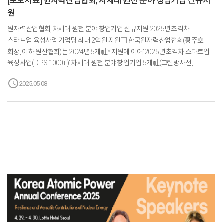
[보도자료] 원자력산업협회, 차세대 원전 분야 창업기업 신규지
원
원자력산업협회, 차세대 원전 분야 창업기업 신규지원 2025년 초격차
스타트업 육성사업 기업당 최대 2억원 지원□ 한국원자력산업협회(황주호
회장, 이하 원산협회)는 2024년 5개社* 지원에 이어‘2025년 초격차 스타트업
육성사업(DIPS 1000+)’ 차세대 원전 분야 창업기업 5개社(그린방사선,
삼홍기계, 상림엠에스피, 큐토프, 팹타머)를 추가로 신규 선정하였으며, 선정된
schedule
2025.05.08
기업은 3년간 사업화 자금 총 6억 원(연간 최대 2억 원)을 지원한다. * 2024년
선정기업 : 딥아이, 라디안, 마이크로우라너스, 엠에스아이랩스,
한국원자력로봇□ 본 사업은 초격차 10대* 분야에 해당하며, 독보적인
기술력을 보유한 10년 이내 창업한 기업을 대상으로 사업화 및 글로벌 진출
등을 지원하는 사업이다. 중소벤처기업부가 총괄하고, 창업진흥원이 전담하며,
분야별 주관기관을 통해 사업을 관리한다. * 10대 분야 : 시스템반도체,
바이오헬스, 미래 모빌리티, 친환경&midd...