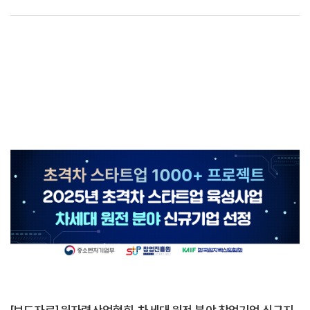
미국 아르곤 국립연구소(ANL) 데이브 그라바스카스(Dave Grabaskas) 인허가
및 리스크 평가그룹 총괄, 미국전력중앙연구소(EPRI) 에릭 톤스버리(Eric
Thornsubury) 수석, 미국 렌슬러공대(RPI) 원자력공학과 교수를 비롯해
한국수력원자력 최일경 건설사업본부장, 한국원자력산업협회 노백식 부회장,
송찬이 KINS PM, KAIST 김종현 원자력 및 양자공학과 교수 등 국내외 원전
관계자가 대거 참석해 글로벌 SMR 규제 동향...