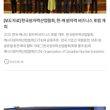
[보도자료] 한국원자력산업협회, 한-캐 원자력 비즈니스 포럼 개
최
2025 ‘한국-캐나다 원자력 비즈니스 포럼’ 개최 - 한국원자력산업협회,
캐나다원자력산업협회(OCNI)와 공동주최 - 양국 기업 간 대형원전, SMR 등
글로벌 원전 확대 협력 기대□ 한국원자력산업협회(회장 황주호)와
캐나다원자력산업협회(OCNI, Organization of Canadian Nuclear Industries)
는 6월 17일‘한국-캐나다 원자력 비즈니스 포럼’을 양국 원전기업 관계자가
schedule
2025.06.18
참석한 가운데 한국수력원자력 방사선보건원 비전홀에서 개최했다.□ 한국과
캐나다 원전 기업 간 교류 기반을 조성, 세계 원전 시장을 선도하기 위해 마련된
이번 포럼에는 한국원자력산업협회 황주호 회장과 타마라 모휘니 주한 캐나다
대사, 다미앙 페레이라 주한 퀘벡정부 대표부 대표를 비롯해 캐나다원자력협회
(CNA), 캐나다원자력산업협회(OCNI), 캐나다원자력연구원(CNL),
캐나다수출개발공사(EDC) 등 캐나다 원전 산업계를 대표하는 기관에서 참...