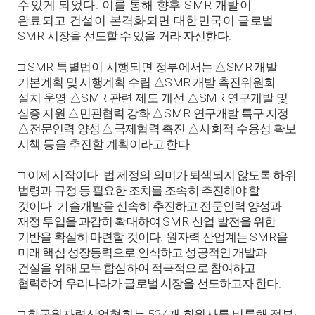
.
SMR
수
있게 되었다
이를 통해 향후
개발이
완료되고 건설이 본격화되면 대한민국이 글
로벌
SMR
.
시장을 선도할 수 있을 거라 자신한다
SMR
SMR
□
특별법이 시행되면
정부에서는
△
개발
SMR
기본계획 및 시행계획 수립
△
개발 촉진위원회
·
SMR
SMR
설치
운영
△
관련 제도 개선
△
연구개발
및
SMR
실증 지원
△
민관협력 강화
△
연구개발 특구 지정
△
전문인력 양성
△
국제협력
촉진
△
사회적 수용성 확보
.
시책 등을 추진할 계획이라고 한다
.
□
이제 시작이다
법 제정의 의미가 퇴색되지 않도록 하위
법령과 규정 등 필요한 조치를 조속히 추진해야 할
.
것이다
기술개발을 신속히 추진하고 전문인력 양성과
SMR
재정 투입을 과감히 확대하여
산업 발전을 위한
.
SMR
기반을 확실히 마련할 것이다
원자력 산업계는
을
미래 핵심 성장동력으로 인식하고 성공적인 개발과
건설을 위해 모두 합심하여 적극적으로 참여하고
.
협력하여 우리나라가 글로벌 시장을 선도하고자 한다
534
·
□
한국원자력산업협회는
개 회원사를 비롯해 정부