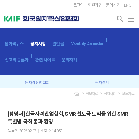
본문바로가기
로그인
회원가입
문의하기
ENG
search
Monthly Calendar
원자력뉴스
공지사항
발간물
신고리 공론화
관련 사이트
문의하기
원자력산업협회
원자력계
navigate_next
navigate_next
navigate_next
정보자료
공지사항
보도자료
입찰공고
보도자료
[성명서] 한국자력산업협회, SMR 선도국 도약을 위한 SMR
특별법 국회 통과 환영
등록일
2026.02.13
조회수
14,058