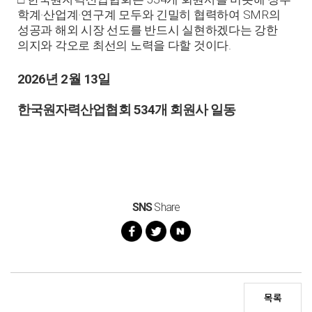
·
·
SMR
학계
산업계
연구계 모두와 긴밀히 협력하여
의
성공과 해외 시장 선도를 반드시 실현하겠다는 강한
.
의지와 각오로 최선의 노력을 다할 것이다
2026
년
2
월
13
일
한국원자력산업협회
534
개 회원사 일동
SNS
Share
목록