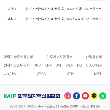
이전글
[보도자료] 한국원자력산업협회, 2026년 초격차 스타트업 프로젝트 창업기업 7개사 신규 지원
다음글
[보도자료] 한국원자력산업협회, 2026 원자력계 신년인사회 개최
과학기술정보통신부
기후에너지환경부
산업통상부
원자력안전위원회
ANS
CNA
JAIF
IAEA
NEI
OECD/NEA
U.S.NRC
WANO
WNA
EANF
(우) 04505 서울특별시 중구 서소문로 38 (중림동 500번지) 센트럴타워 9층