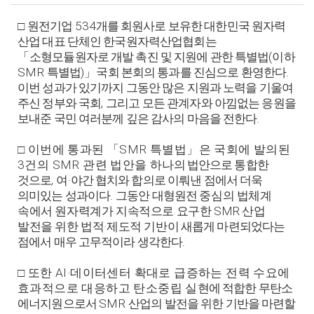
534
□
원전기업
개를 회원사로 보유한 대한민국 원자력
산업 대표 단체인 한국원자력산업협회는
(
「
소형모듈원자로 개발 촉진 및 지원에 관한 특별법
이하
SMR
)
.
특별법
」
국회 본회의 통과를 진심으로 환영한다
이번 성과가 있기까지 그동안 많은 지원과 노력을 기울여
,
주신 정부와 국회
그리고 모든 관계자와 아낌없는 응원을
.
보내준 국민 여러분께 깊은 감사의 마음을 전한다
SMR
□
이번에 통과된
「
특별법
」
은 국회에 발의된
3
SMR
건의
관련 법안을 하
나의 법안으로 통합한
,
·
것으로
여
야간 협치와 합의로 이뤄낸 점에서 더욱
.
의미있는 성과이다
그동안 대형원전
중심의 법체계
SMR
속에서 원자력계가 지속적으로 요구한
산업
·
발전을 위한 법적
제도적 기반
이 새롭게 마련되었다는
.
점에서 매우 고무적이라 생각한다
AI·
□
또한
데이터센터 확대로 급증하는 전력 수요에
효과적으로 대응하고 탄소중립 실
현에 적합한 무탄소
SMR
에너지원으로서
산업의 발전을 위한 기반을 마련할