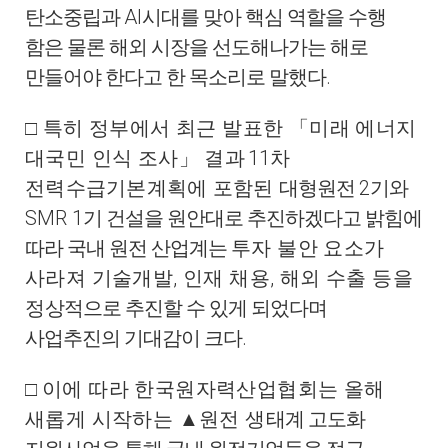
AI
탄소중립과
시대를 맞아 핵심 역할을 수행
함은 물론 해외 시장을 선도해나가는 해로
.
만들어야 한다고 한 목소리로 말했다
□
특히 정부에서 최근 발표한
「
미래 에너지
11
대국민 인식 조사
」
결
과
차
2
전력수급기본계획에 포함된
대형원전
기와
SMR 1
기 건설을 원안대로 추진하겠다고 밝힘에
따라 국내 원전 산업계는
투자 불안 요소가
,
,
사라져 기술개발
인재 채용
해외 수출 등을
정
상적으로 추진할 수 있게 되었다며
.
사업추진의 기대감이 크다
□
이에 따라 한국원자력산업협회는 올해
새롭게 시작하는
▲
원전 생
태계 고도화