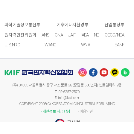
과학기술정보통신부
기후에너지환경부
산업통상부
원자력안전위원회
ANS
CNA
JAIF
IAEA
NEI
OECD/NEA
U.S.NRC
WANO
WNA
EANF
(우) 04505 서울특별시 중구 서소문로 38 (중림동 500번지) 센트럴타워 9층
T.
02-6257-2570
E.
info@kaif.or.kr
COPYRIGHT 2008(C) KOREA ATOMIC INDUSTRIAL FORUM,INC
· 개인정보 취급방침
· 이용약관