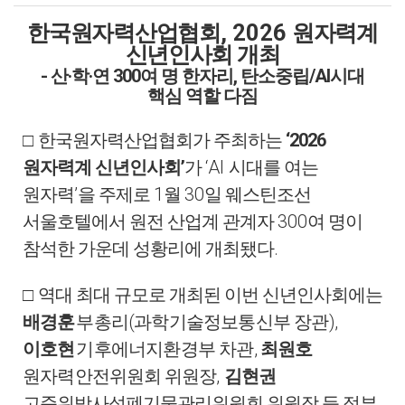
한국원자력산업협회
, 2026
원자력계
신년인사회 개최
-
·
·
300
,
/AI
산
학
연
여 명 한자리
탄소중립
시대
핵심 역할 다짐
‘2026
□
한국원자력산업협회가 주최하는
’
‘AI
원자력계 신년인사회
가
시대를 여는
’
1
30
원자력
을 주제로
월
일 웨스틴조선
300
서울호텔에서 원전 산업계 관계자
여 명이
.
참석한 가운데 성황리에 개최됐다
□
역대 최대 규모로 개최된 이번 신년인사회에는
(
),
배경훈
부총리
과학기술정보통신부 장관
,
이호현
기후에너지환경부 차관
최원호
,
원자력
안전위원회 위원장
김현권
고준위방사성폐기물관리위원회 위원장 등 정부