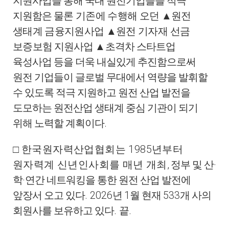
지원사업을 통해 국내 원전기업들을 적극
지원함은
물론 기존에 수행해 오던
▲
원전
생태계 금융지원사업
▲
원전 기자
재 선금
보증보
험 지원사업
▲
초격차 스타트업
육성사업 등을 더욱 내실있게 추진함으로써
원전 기업들이 글로벌 무대에서 역량을 발휘할
수 있도록 적극 지원하고 원전 산업 발전을
도모하는 원전산업 생태계 중심 기관이 되기
.
위해 노력할 계획이다
1985
□
한국원자력산업협회는
년부터
,
·
원자력계 신년인사회를 매년 개최
정부 및 산
·
학
연간 네트워킹을 통한 원전 산업 발전에
. 2026
1
533
앞장서 오고 있다
년
월 현재
개 사의
.
.
회원사를 보유하고 있다
끝