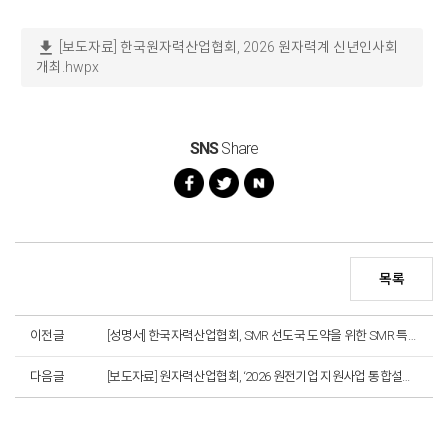
download
[보도자료] 한국원자력산업협회, 2026 원자력계 신년인사회
개최.hwpx
SNS
Share
목록
이전글
[성명서] 한국자력산업협회, SMR 선도국 도약을 위한 SMR 특별법 국회 통과 환영
다음글
[보도자료] 원자력산업협회, ‘2026 원전기업 지원사업 통합설명회’ 개최