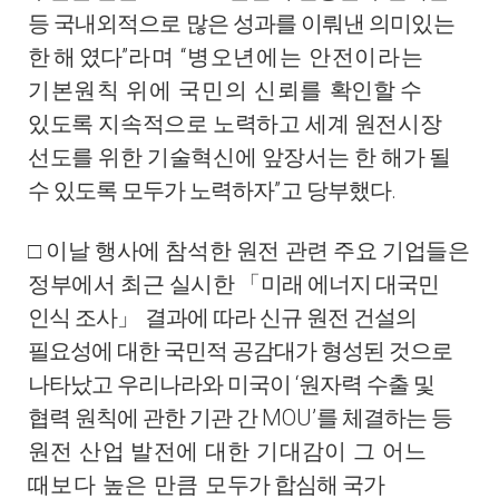
등 국내외적으로 많은 성과를 이뤄낸 의미있는
”
“
한 해 였
다
라며
병오년에는 안전이라는
기본원칙 위에 국민의 신뢰를
확인할 수
있도록 지속적으로 노력하고 세계 원전시장
선도를 위한 기술혁신에 앞장서는 한 해
가 될
”
.
수 있도록 모두가 노력하자
고 당부했다
□
이날 행사에 참석한 원전 관련 주요 기업들은
정부에서 최근 실시
한
「
미래 에너지 대국민
인식 조사
」
결과에 따라 신규 원전 건설의
필요성에 대한 국민적 공감대가 형성된 것으로
‘
나타났고 우리나라와 미국이
원자력 수출 및
MOU’
협력 원칙에 관한 기관 간
를 체결하는
등
원전 산업 발전에 대한 기대감이 그 어느
때보다 높은 만큼 모
두가 합심해 국가