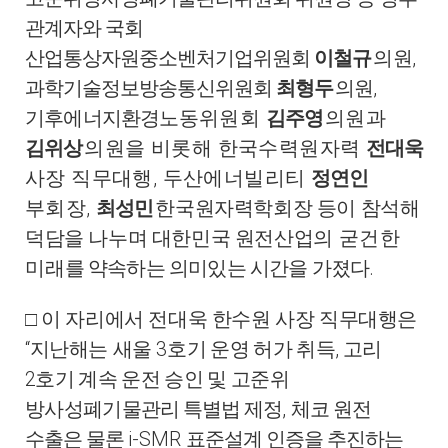
관계자와 국회
,
산업통상자원중소벤처기업위원회
이철규
의원
,
과학기술정보방송통신위원회
최형두
의원
기후에너지환경노
동위원회
김주영
의원과
김위상
의원을 비롯해 한국수력원자력
전대욱
,
사장 직무대행
두산에너빌리티
정연인
,
부회장
최성민
한국원자력학회장 등이 참석해
덕담을 나누며 대한민국 원전산업
의 굳건한
.
미
래를 약속하는 의미있는 시간을 가졌다
□
이 자리에서 전대욱 한수원 사장 직무대행은
“
3
,
지난해는 새울
호
기 운영 허가 취득
고리
2
호기 계속 운전 승인 및 고준위
,
방사성폐기물
관리 특별법 제정
체코 원전
i-SMR
수출은 물론
표준설계 인증을
추진하는