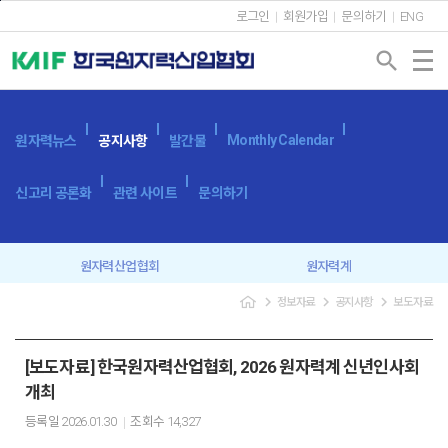
본문바로가기
로그인
회원가입
문의하기
ENG
search
Monthly Calendar
원자력뉴스
공지사항
발간물
신고리 공론화
관련 사이트
문의하기
원자력산업협회
원자력계
navigate_next
navigate_next
navigate_next
정보자료
공지사항
보도자료
입찰공고
보도자료
[보도자료] 한국원자력산업협회, 2026 원자력계 신년인사회
개최
등록일
2026.01.30
조회수
14,327