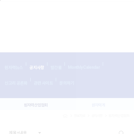
본문바로가기
search
Monthly Calendar
원자력뉴스
공지사항
발간물
신고리 공론화
관련 사이트
문의하기
원자력산업협회
원자력계
navigate_next
navigate_next
navigate_next
정보자료
공지사항
원자력산업협회
입찰공고
보도자료