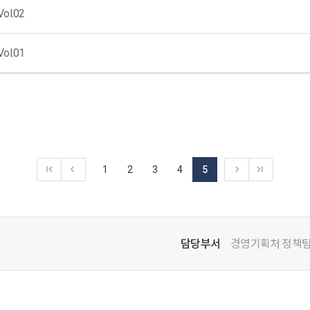
l.02
l.01
1
2
3
4
5
담당부서
경영기획처 정책