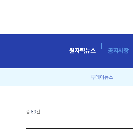
본문바로가기
원자력뉴스
공지사항
투데이뉴스
총
89
건