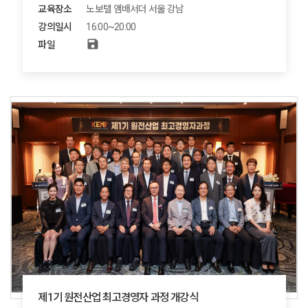
교육장소
노보텔 앰배서더 서울 강남
강의일시
16:00~20:00
save
파일
제1기 원전산업 최고경영자 과정 개강식