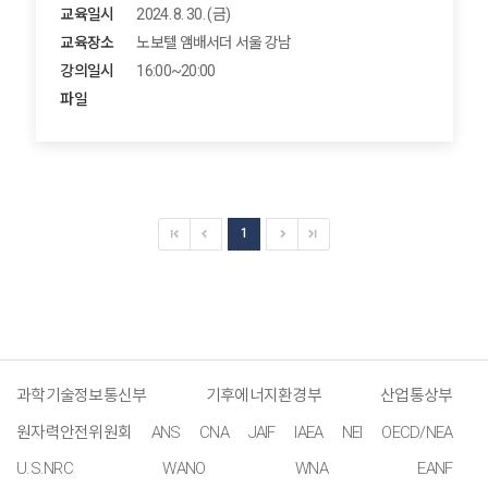
교육일시
2024. 8. 30. (금)
교육장소
노보텔 앰배서더 서울 강남
강의일시
16:00~20:00
파일
1
과학기술정보통신부
기후에너지환경부
산업통상부
원자력안전위원회
ANS
CNA
JAIF
IAEA
NEI
OECD/NEA
U.S.NRC
WANO
WNA
EANF