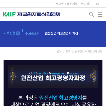
본문바로가기
로그인
회원가입
문의하기
ENG
search
open_in_new
교육신청
수료증조회
원전산업 최고경영자 과정
navigate_next
navigate_next
교육
원전산업 최고경영자 과정
원전산업 최고경영자
본 과정은
를
대상으로 기업 경영에 필요한 지식 공유와